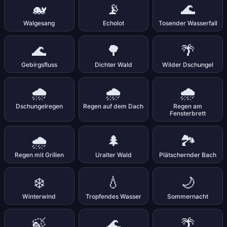
🐋
📡
🌊
Walgesang
Echolot
Tosender Wasserfall
🌊
🌳
🌴
Gebirgsfluss
Dichter Wald
Wilder Dschungel
🌧️
🌧️
🌧️
Dschungelregen
Regen auf dem Dach
Regen am
Fensterbrett
🌧️
🌲
🏞️
Regen mit Grillen
Uralter Wald
Plätschernder Bach
❄️
💧
🌙
Winterwind
Tropfendes Wasser
Sommernacht
🍃
🌊
🌴