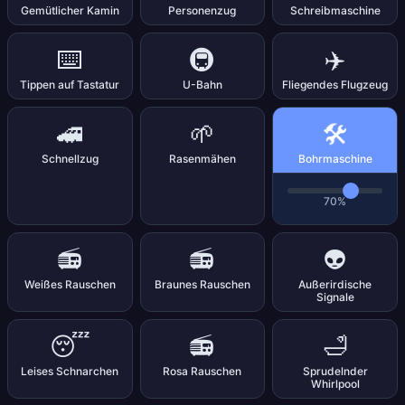
Gemütlicher Kamin
Personenzug
Schreibmaschine
⌨️
🚇
✈️
Tippen auf Tastatur
U-Bahn
Fliegendes Flugzeug
🛠️
🚄
🌱
Schnellzug
Rasenmähen
Bohrmaschine
70%
📻
📻
👽
Weißes Rauschen
Braunes Rauschen
Außerirdische
Signale
😴
📻
🛁
Leises Schnarchen
Rosa Rauschen
Sprudelnder
Whirlpool