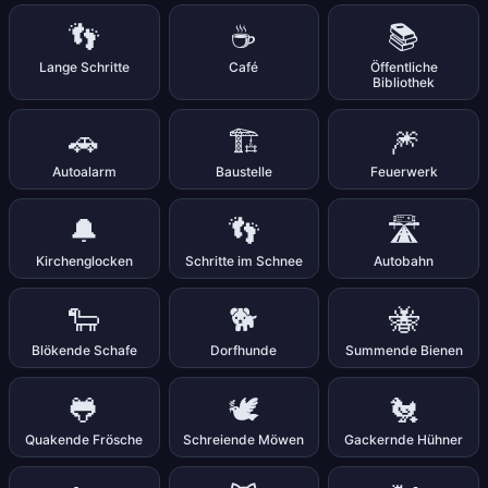
👣
☕
📚
Lange Schritte
Café
Öffentliche
Bibliothek
🚗
🏗️
🎆
Autoalarm
Baustelle
Feuerwerk
🔔
👣
🛣️
Kirchenglocken
Schritte im Schnee
Autobahn
🐑
🐕
🐝
Blökende Schafe
Dorfhunde
Summende Bienen
🐸
🕊️
🐔
Quakende Frösche
Schreiende Möwen
Gackernde Hühner