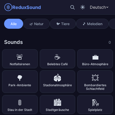
ReduxSound
Deutsch
Bohrmaschine
Alle
🌿 Natur
🐦 Tiere
🎵 Melodien
Sounds
0
🚨
☕
💼
Notfallsirenen
Belebtes Café
Büro-Atmosphäre
🌳
🏟️
💥
Park-Ambiente
Stadionatmosphäre
Bombardiertes
Schlachtfeld
🚦
🏙️
🛝
Stau in der Stadt
Stadtgeräusche
Spielplatz