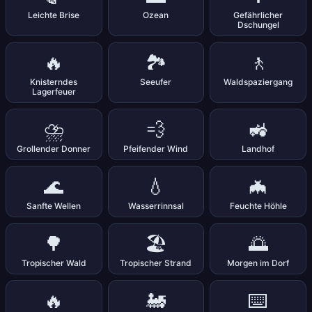
Leichte Brise
Ozean
Gefährlicher
Dschungel
🔥
🏞️
🚶
Knisterndes
Seeufer
Waldspaziergang
Lagerfeuer
⛈️
💨
🚜
Grollender Donner
Pfeifender Wind
Landhof
🌊
💧
🦇
Sanfte Wellen
Wasserrinnsal
Feuchte Höhle
🌳
🏖️
🌅
Tropischer Wald
Tropischer Strand
Morgen im Dorf
🔥
🚂
⌨️