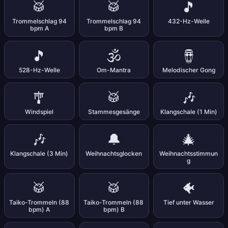
🥁
🥁
🎵
Trommelschlag 94
Trommelschlag 94
432-Hz-Welle
bpm A
bpm B
🎵
🕉️
🪘
528-Hz-Welle
Om-Mantra
Melodischer Gong
🎐
🥁
🎶
Windspiel
Stammesgesänge
Klangschale (1 Min)
🎶
🔔
🎄
Klangschale (3 Min)
Weihnachtsglocken
Weihnachtsstimmun
g
🥁
🥁
🐠
Taiko-Trommeln (88
Taiko-Trommeln (88
Tief unter Wasser
bpm) A
bpm) B