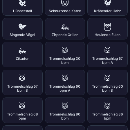
🐔
🐱
🐓
Hühnerstall
Schnurrende Katze
Krähender Hahn
🐦
🦗
🦉
Singende Vögel
Zirpende Grillen
Heulende Eulen
🦗
🥁
🥁
Zikaden
Trommelschlag 30
Trommelschlag 57
bpm
bpm A
🥁
🥁
🥁
Trommelschlag 57
Trommelschlag 60
Trommelschlag 60
bpm B
bpm A
bpm B
🥁
🥁
🥁
Trommelschlag 68
Trommelschlag 80
Trommelschlag 86
bpm
bpm
bpm