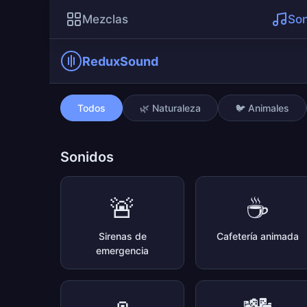
Mezclas
Son
ReduxSound
Noche de verano
Todos
🌿 Naturaleza
🐦 Animales
Sonidos
🚨
☕
Sirenas de
Cafetería animada
emergencia