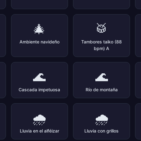
🎄
🥁
Ambiente navideño
Tambores taiko (88
bpm) A
🌊
🌊
Cascada impetuosa
Río de montaña
🌧️
🌧️
Lluvia en el alféizar
Lluvia con grillos