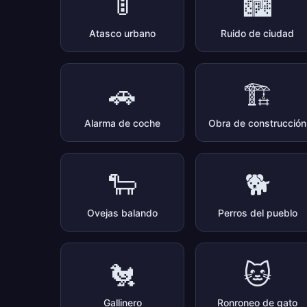
🚦
🏙️
Atasco urbano
Ruido de ciudad
🚗
🏗️
Alarma de coche
Obra de construcción
🐑
🐕
Ovejas balando
Perros del pueblo
🐔
🐱
Gallinero
Ronroneo de gato