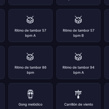
🥁
🥁
Ritmo de tambor 57
Ritmo de tambor 57
bpm A
bpm B
🥁
🥁
Ritmo de tambor 86
Ritmo de tambor 94
bpm
bpm A
🪘
🎐
Gong melódico
Carrillón de viento