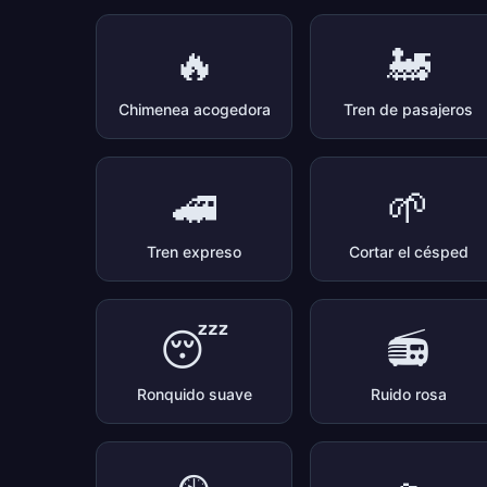
🔥
🚂
Chimenea acogedora
Tren de pasajeros
🚄
🌱
Tren expreso
Cortar el césped
😴
📻
Ronquido suave
Ruido rosa