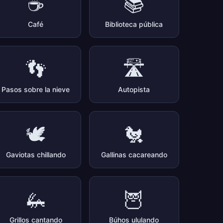
☕
📚
Café
Biblioteca pública
👣
🛣️
Pasos sobre la nieve
Autopista
🕊️
🐔
Gaviotas chillando
Gallinas cacareando
🦗
🦉
Grillos cantando
Búhos ululando