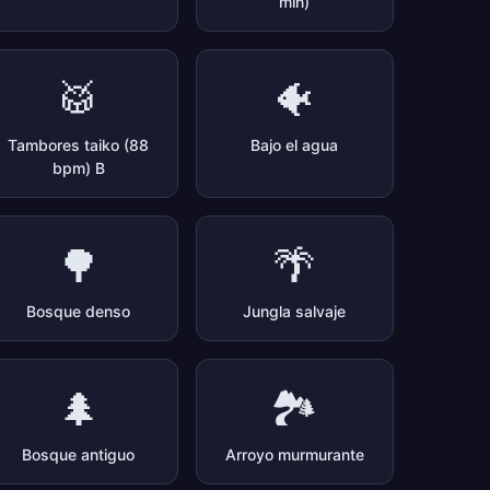
min)
🥁
🐠
Tambores taiko (88
Bajo el agua
bpm) B
🌳
🌴
Bosque denso
Jungla salvaje
🌲
🏞️
Bosque antiguo
Arroyo murmurante