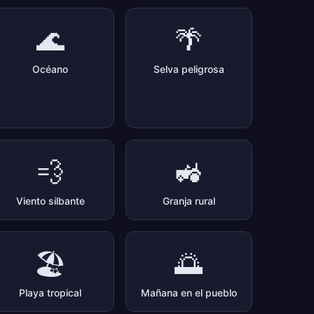
🌊
🌴
Océano
Selva peligrosa
💨
🚜
Viento silbante
Granja rural
🏖️
🌅
Playa tropical
Mañana en el pueblo