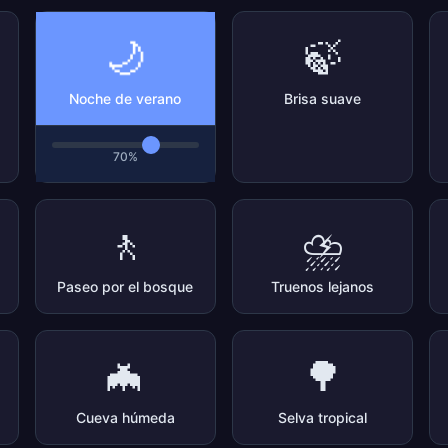
🌙
🍃
Noche de verano
Brisa suave
70%
🚶
⛈️
Paseo por el bosque
Truenos lejanos
🦇
🌳
Cueva húmeda
Selva tropical