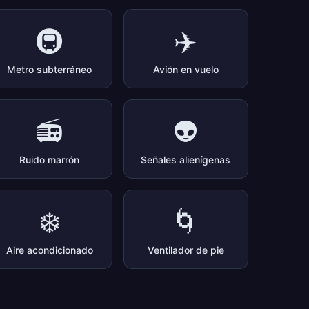
🚇
✈️
Metro subterráneo
Avión en vuelo
📻
👽
Ruido marrón
Señales alienígenas
❄️
🌀
Aire acondicionado
Ventilador de pie