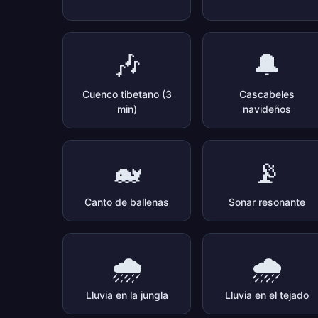
🎶
🔔
Cuenco tibetano (3
Cascabeles
min)
navideños
🐋
📡
Canto de ballenas
Sonar resonante
🌧️
🌧️
Lluvia en la jungla
Lluvia en el tejado