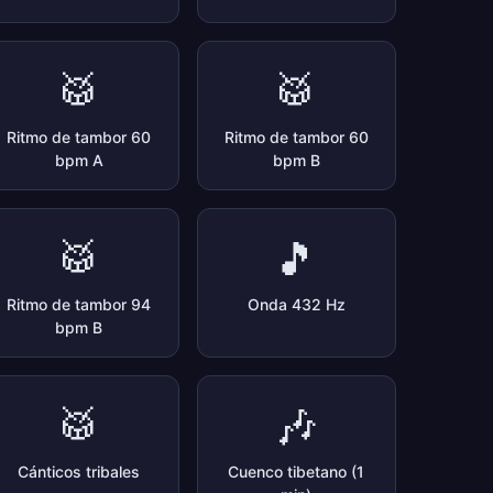
🥁
🥁
Ritmo de tambor 60
Ritmo de tambor 60
bpm A
bpm B
🥁
🎵
Ritmo de tambor 94
Onda 432 Hz
bpm B
🥁
🎶
Cánticos tribales
Cuenco tibetano (1