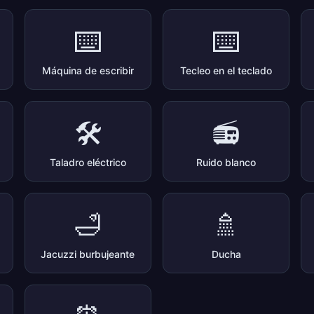
⌨️
⌨️
Máquina de escribir
Tecleo en el teclado
🛠️
📻
Taladro eléctrico
Ruido blanco
🛁
🚿
Jacuzzi burbujeante
Ducha