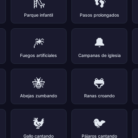
🛝
👣
Parque infantil
Pasos prolongados
🎆
🔔
Fuegos artificiales
Campanas de iglesia
🐝
🐸
Abejas zumbando
Ranas croando
🐓
🐦
Gallo cantando
Pájaros cantando