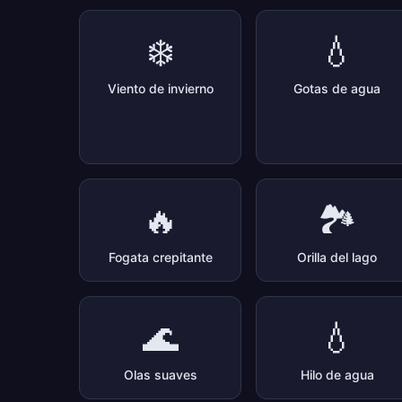
❄️
💧
Viento de invierno
Gotas de agua
🔥
🏞️
Fogata crepitante
Orilla del lago
🌊
💧
Olas suaves
Hilo de agua