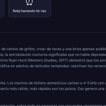
⏰
Reloj haciendo tic-tac
de cantos de grillos, croar de ranas y una brisa apenas audib
os, la estridulación nocturna significaba que no había depred
ognitivo Ryan Hurd (Memory Studies, 2017) demostró que los son
fica en adultos de latitudes templadas: reactivan los veranos
esante. Los machos de Acheta domesticus cantan a 4-5 kHz con
 cuanto más cálido, más rápidos son los pulsos. Eso genera una
r estación, sobre todo en personas con recuerdos veraniegos po