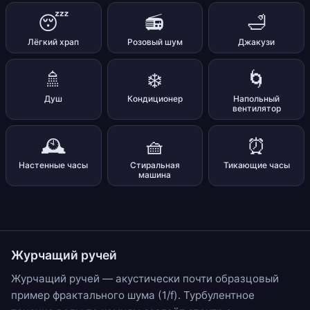
😴
📻
🛁
Лёгкий храп
Розовый шум
Джакузи
🚿
❄️
🌀
Душ
Кондиционер
Напольный
вентилятор
🕰️
🧺
⏰
Настенные часы
Стиральная
Тикающие часы
машина
Журчащий ручей
Журчащий ручей — акустически почти образцовый
пример фрактального шума (1/f). Турбулентное