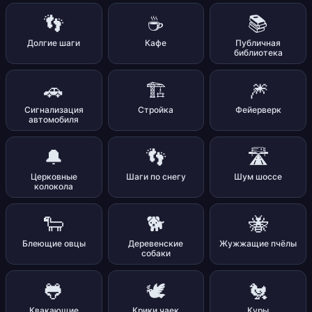
👣
☕
📚
Долгие шаги
Кафе
Публичная
библиотека
🚗
🏗️
🎆
Сигнализация
Стройка
Фейерверк
автомобиля
🔔
👣
🛣️
Церковные
Шаги по снегу
Шум шоссе
колокола
🐑
🐕
🐝
Блеющие овцы
Деревенские
Жужжащие пчёлы
собаки
🐸
🕊️
🐔
Квакающие
Крики чаек
Куры