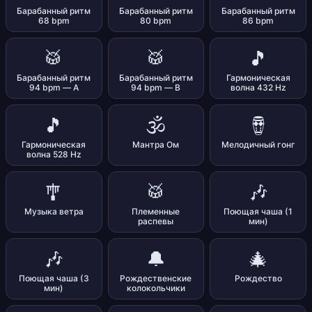
Барабанный ритм
Барабанный ритм
Барабанный ритм
68 bpm
80 bpm
86 bpm
🥁
🥁
🎵
Барабанный ритм
Барабанный ритм
Гармоническая
94 bpm — A
94 bpm — B
волна 432 Hz
🎵
🕉️
🪘
Гармоническая
Мантра Ом
Мелодичный гонг
волна 528 Hz
🎐
🥁
🎶
Музыка ветра
Племенные
Поющая чаша (1
распевы
мин)
🎶
🔔
🎄
Поющая чаша (3
Рождественские
Рождество
мин)
колокольчики