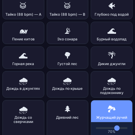
🥁
🥁
🐠
Тайко (88 bpm) — A
Тайко (88 bpm) — B
Глубоко под водой
🐋
📡
🌊
Пение китов
Эхо сонара
Бурный водопад
🌊
🌳
🌴
Горная река
Густой лес
Дикие джунгли
🌧️
🌧️
🌧️
Дождь в джунглях
Дождь по крыше
Дождь по
подоконнику
🏞️
🌧️
🌲
Дождь со
Древний лес
Журчащий ручей
сверчками
70%