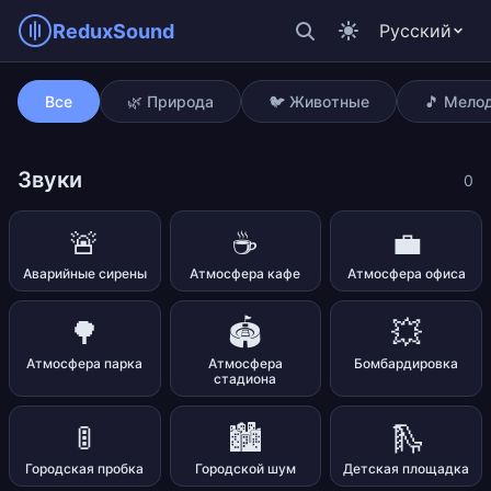
ReduxSound
Русский
Журчащий ручей
Все
🌿 Природа
🐦 Животные
🎵 Мело
Звуки
0
🚨
☕
💼
Аварийные сирены
Атмосфера кафе
Атмосфера офиса
🌳
🏟️
💥
Атмосфера парка
Атмосфера
Бомбардировка
стадиона
🚦
🏙️
🛝
Городская пробка
Городской шум
Детская площадка