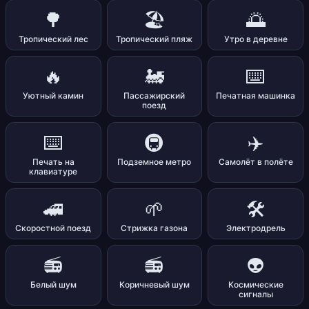
🌳
🏖️
🌅
Тропический лес
Тропический пляж
Утро в деревне
🔥
🚂
⌨️
Уютный камин
Пассажирский
Печатная машинка
поезд
⌨️
🚇
✈️
Печать на
Подземное метро
Самолёт в полёте
клавиатуре
🚄
🌱
🛠️
Скоростной поезд
Стрижка газона
Электродрель
📻
📻
👽
Белый шум
Коричневый шум
Космические
сигналы