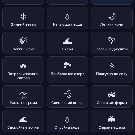
❄️
💧
🌙
Зимний ветер
Капающая вода
Летняя ночь
🍃
🌊
🌴
Лёгкий бриз
Океан
Опасные джунгли
🔥
🏞️
🚶
Потрескивающий
Прибрежное озеро
Прогулка по лесу
костёр
⛈️
💨
🚜
Раскаты грома
Свистящий ветер
Сельская ферма
🌊
💧
🦇
Спокойные волны
Струйка воды
Сырая пещера