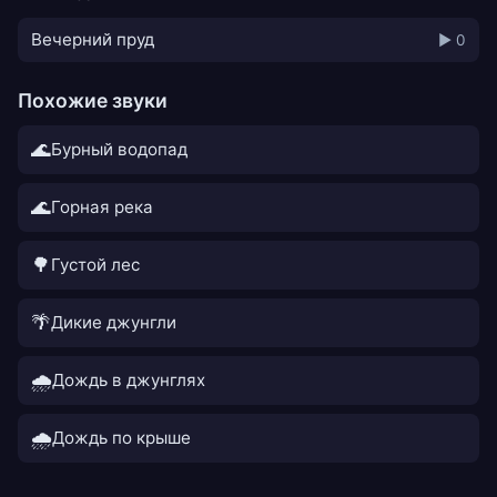
Вечерний пруд
▶ 0
Похожие звуки
🌊
Бурный водопад
🌊
Горная река
🌳
Густой лес
🌴
Дикие джунгли
🌧️
Дождь в джунглях
🌧️
Дождь по крыше