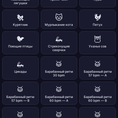
лягушки
🐔
🐱
🐓
Курятник
Мурлыкание кота
Петух
🐦
🦗
🦉
Поющие птицы
Стрекочущие
Уханье сов
сверчки
🦗
🥁
🥁
Цикады
Барабанный ритм
Барабанный ритм
30 bpm
57 bpm — A
🥁
🥁
🥁
Барабанный ритм
Барабанный ритм
Барабанный ритм
57 bpm — B
60 bpm — A
60 bpm — B
🥁
🥁
🥁