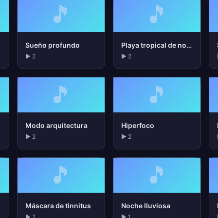
🎵
🎵
Sueño profundo
Playa tropical de noche
▶ 2
▶ 2
🎵
🎵
Modo arquitectura
Hiperfoco
▶ 2
▶ 2
🎵
🎵
Máscara de tinnitus
Noche lluviosa
▶ 2
▶ 1