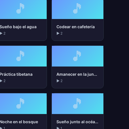
🎵
🎵
Sueño bajo el agua
Codear en cafetería
▶ 2
▶ 2
🎵
🎵
Práctica tibetana
Amanecer en la jungla
▶ 2
▶ 2
🎵
🎵
Noche en el bosque
Sueño junto al océano
▶ 1
▶ 1