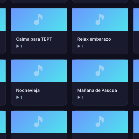
🎵
🎵
Calma para TEPT
Relax embarazo
▶ 1
▶ 1
🎵
🎵
Nochevieja
Mañana de Pascua
▶ 1
▶ 1
🎵
🎵