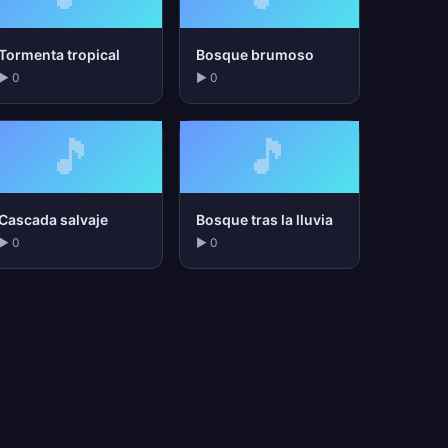
Tormenta tropical
Bosque brumoso
▶ 0
▶ 0
🎵
🎵
Cascada salvaje
Bosque tras la lluvia
▶ 0
▶ 0