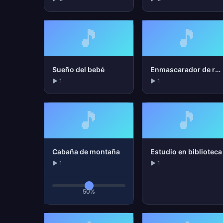
🎵
🎵
Sueño del bebé
Enmascarador de ronquidos
▶ 1
▶ 1
🎵
🎵
Cabaña de montaña
Estudio en biblioteca
▶ 1
▶ 1
50%