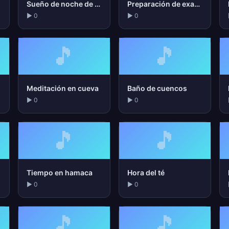
Sueño de noche de verano
Preparación de examen
▶ 0
▶ 0
🎵
🎵
Meditación en cueva
Baño de cuencos
▶ 0
▶ 0
🎵
🎵
Tiempo en hamaca
Hora del té
▶ 0
▶ 0
🎵
🎵