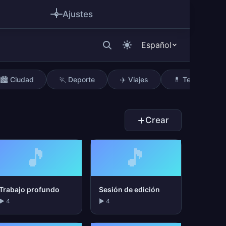
Ajustes
Español
🏙️ Ciudad
🏃 Deporte
✈️ Viajes
💊 Terapia
Crear
🎵
🎵
Trabajo profundo
Sesión de edición
▶ 4
▶ 4