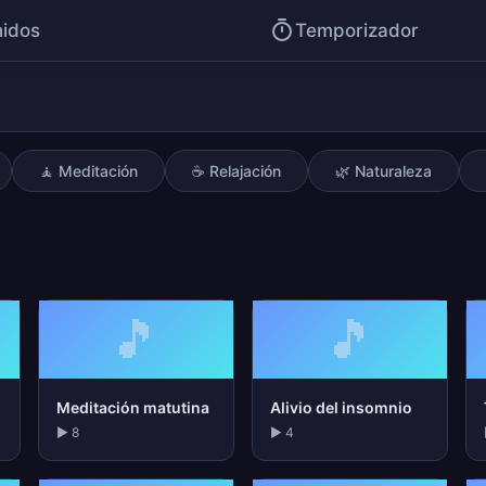
idos
Temporizador
🧘 Meditación
☕ Relajación
🌿 Naturaleza
🎵
🎵
Meditación matutina
Alivio del insomnio
▶ 8
▶ 4