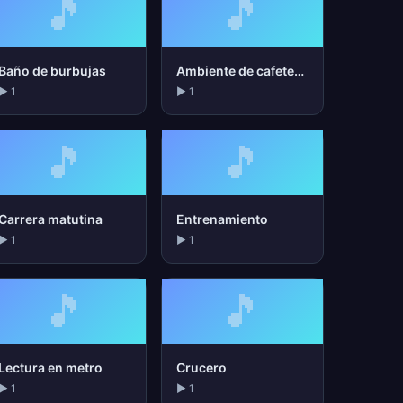
🎵
🎵
Baño de burbujas
Ambiente de cafetería
▶ 1
▶ 1
🎵
🎵
Carrera matutina
Entrenamiento
▶ 1
▶ 1
🎵
🎵
Lectura en metro
Crucero
▶ 1
▶ 1