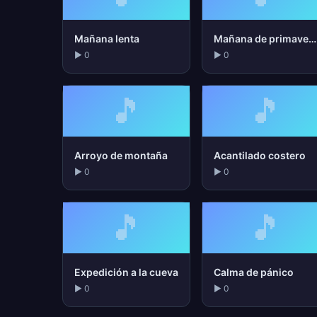
Mañana lenta
Mañana de primavera
▶ 0
▶ 0
🎵
🎵
Arroyo de montaña
Acantilado costero
▶ 0
▶ 0
🎵
🎵
Expedición a la cueva
Calma de pánico
▶ 0
▶ 0