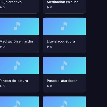
Flujo creativo
Meditación en el bosque
▶ 0
▶ 0
🎵
🎵
Meditación en jardín
Lluvia acogedora
▶ 0
▶ 0
🎵
🎵
Rincón de lectura
Paseo al atardecer
▶ 0
▶ 0
🎵
🎵