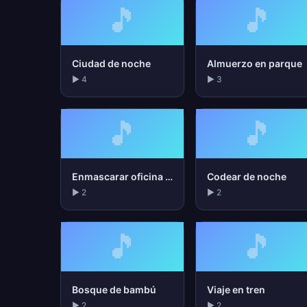
🎵
🎵
Ciudad de noche
Almuerzo en parque
▶ 4
▶ 3
🎵
🎵
Enmascarar oficina abierta
Codear de noche
▶ 2
▶ 2
🎵
🎵
Bosque de bambú
Viaje en tren
▶ 2
▶ 2