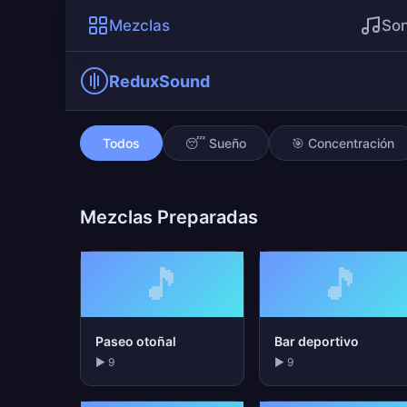
Mezclas
Son
ReduxSound
Cabaña de montaña
Todos
😴 Sueño
🎯 Concentración
Mezclas Preparadas
🎵
🎵
Paseo otoñal
Bar deportivo
▶ 9
▶ 9