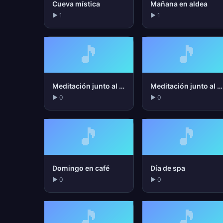
Cueva mística
Mañana en aldea
▶ 1
▶ 1
🎵
🎵
Meditación junto al mar
Meditación junto al río
▶ 0
▶ 0
🎵
🎵
Domingo en café
Día de spa
▶ 0
▶ 0
🎵
🎵