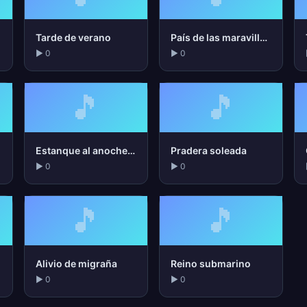
Tarde de verano
País de las maravillas invernal
▶ 0
▶ 0
🎵
🎵
Estanque al anochecer
Pradera soleada
▶ 0
▶ 0
🎵
🎵
Alivio de migraña
Reino submarino
▶ 0
▶ 0