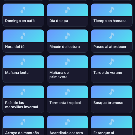
🎵
🎵
🎵
Domingo en café
Día de spa
Tiempo en hamaca
🎵
🎵
🎵
Hora del té
Rincón de lectura
Paseo al atardecer
🎵
🎵
🎵
Mañana lenta
Mañana de
Tarde de verano
primavera
🎵
🎵
🎵
País de las
Tormenta tropical
Bosque brumoso
maravillas invernal
🎵
🎵
🎵
Arroyo de montaña
Acantilado costero
Estanque al