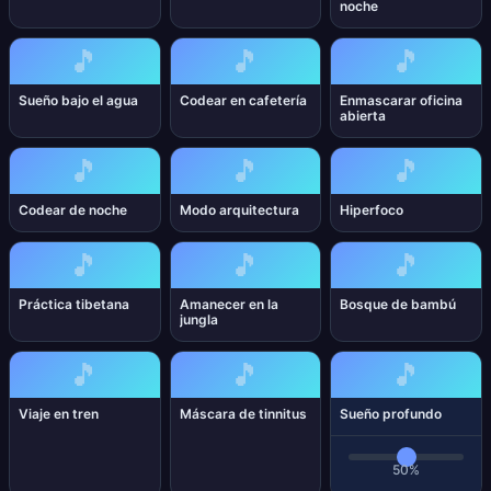
noche
🎵
🎵
🎵
Sueño bajo el agua
Codear en cafetería
Enmascarar oficina
abierta
🎵
🎵
🎵
Codear de noche
Modo arquitectura
Hiperfoco
🎵
🎵
🎵
Práctica tibetana
Amanecer en la
Bosque de bambú
jungla
🎵
🎵
🎵
Viaje en tren
Máscara de tinnitus
Sueño profundo
50%