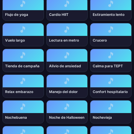
🎵
🎵
🎵
Flujo de yoga
Cardio HIIT
Estiramiento lento
🎵
🎵
🎵
Vuelo largo
Lectura en metro
Crucero
🎵
🎵
🎵
Tienda de campaña
Alivio de ansiedad
Calma para TEPT
🎵
🎵
🎵
Relax embarazo
Manejo del dolor
Confort hospitalario
🎵
🎵
🎵
Nochebuena
Noche de Halloween
Nochevieja
🎵
🎵
🎵