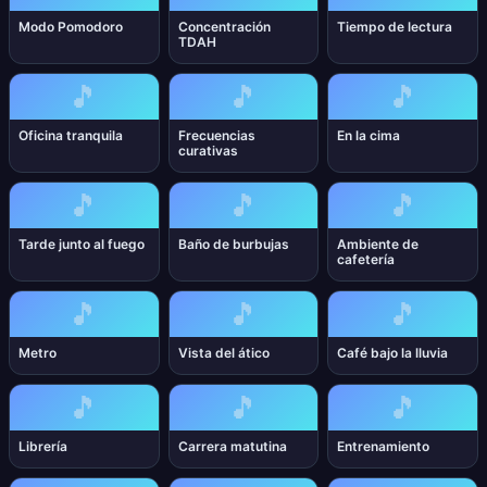
Modo Pomodoro
Concentración
Tiempo de lectura
TDAH
🎵
🎵
🎵
Oficina tranquila
Frecuencias
En la cima
curativas
🎵
🎵
🎵
Tarde junto al fuego
Baño de burbujas
Ambiente de
cafetería
🎵
🎵
🎵
Metro
Vista del ático
Café bajo la lluvia
🎵
🎵
🎵
Librería
Carrera matutina
Entrenamiento