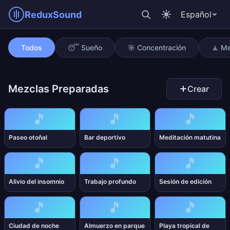
ReduxSound
Español
Sueño profundo
Todos
😴 Sueño
🎯 Concentración
🧘 Me
Mezclas Preparadas
Crear
🎵
🎵
🎵
Paseo otoñal
Bar deportivo
Meditación matutina
🎵
🎵
🎵
Alivio del insomnio
Trabajo profundo
Sesión de edición
🎵
🎵
🎵
Ciudad de noche
Almuerzo en parque
Playa tropical de