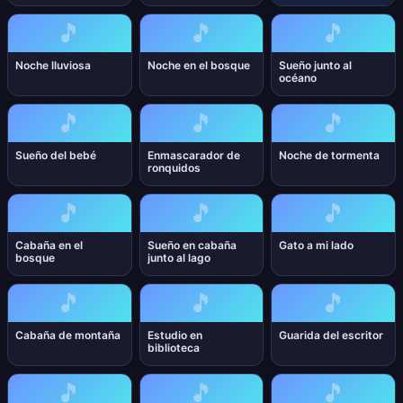
🎵
🎵
🎵
Noche lluviosa
Noche en el bosque
Sueño junto al
océano
🎵
🎵
🎵
Sueño del bebé
Enmascarador de
Noche de tormenta
ronquidos
🎵
🎵
🎵
Cabaña en el
Sueño en cabaña
Gato a mi lado
bosque
junto al lago
🎵
🎵
🎵
Cabaña de montaña
Estudio en
Guarida del escritor
biblioteca
🎵
🎵
🎵