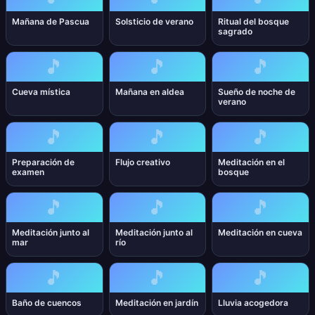
Mañana de Pascua
Solsticio de verano
Ritual del bosque
sagrado
🎵
🎵
🎵
Cueva mística
Mañana en aldea
Sueño de noche de
verano
🎵
🎵
🎵
Preparación de
Flujo creativo
Meditación en el
examen
bosque
🎵
🎵
🎵
Meditación junto al
Meditación junto al
Meditación en cueva
mar
río
🎵
🎵
🎵
Baño de cuencos
Meditación en jardín
Lluvia acogedora