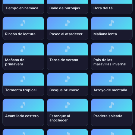
Tiempo en hamaca
Baño de burbujas
Hora del té
🎵
🎵
🎵
Rincón de lectura
Paseo al atardecer
Mañana lenta
🎵
🎵
🎵
Mañana de
Tarde de verano
País de las
primavera
maravillas invernal
🎵
🎵
🎵
Tormenta tropical
Bosque brumoso
Arroyo de montaña
🎵
🎵
🎵
Acantilado costero
Estanque al
Pradera soleada
anochecer