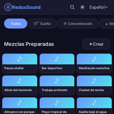
ReduxSound
Español
Enmascarar oficina abierta
Todos
😴 Sueño
🎯 Concentración
🧘 Me
Mezclas Preparadas
Crear
🎵
🎵
🎵
Paseo otoñal
Bar deportivo
Meditación matutina
🎵
🎵
🎵
Alivio del insomnio
Trabajo profundo
Ciudad de noche
🎵
🎵
🎵
Almuerzo en parque
Playa tropical de
Sueño bajo el agua