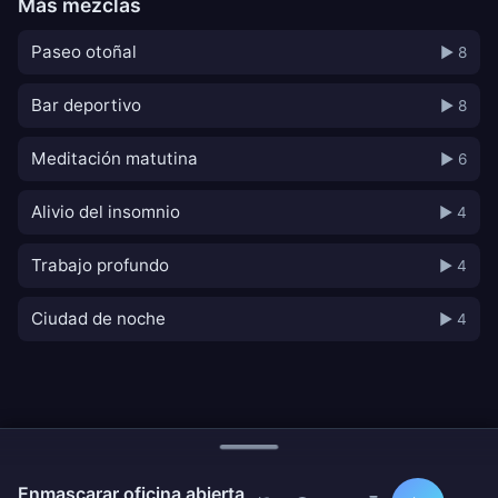
Más mezclas
Paseo otoñal
▶ 8
Bar deportivo
▶ 8
Meditación matutina
▶ 6
Alivio del insomnio
▶ 4
Trabajo profundo
▶ 4
Ciudad de noche
▶ 4
Enmascarar oficina abierta