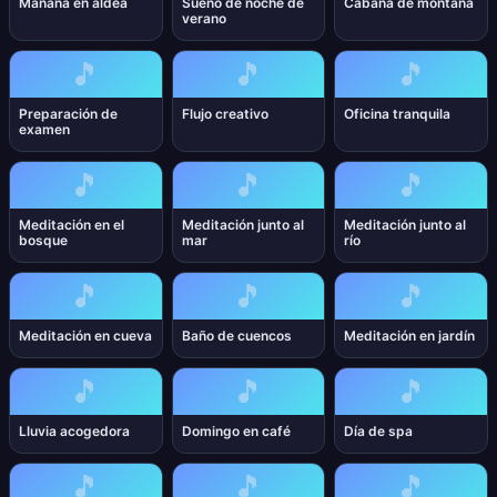
Mañana en aldea
Sueño de noche de
Cabaña de montaña
verano
🎵
🎵
🎵
Preparación de
Flujo creativo
Oficina tranquila
examen
🎵
🎵
🎵
Meditación en el
Meditación junto al
Meditación junto al
bosque
mar
río
🎵
🎵
🎵
Meditación en cueva
Baño de cuencos
Meditación en jardín
🎵
🎵
🎵
Lluvia acogedora
Domingo en café
Día de spa
🎵
🎵
🎵