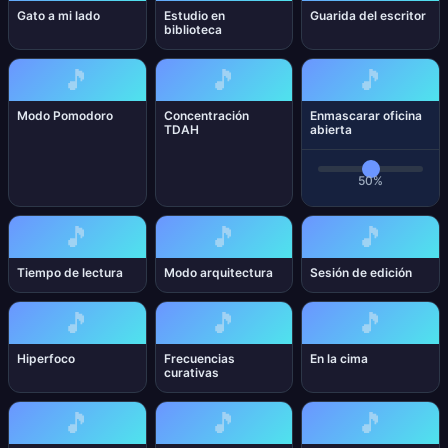
Gato a mi lado
Estudio en
Guarida del escritor
biblioteca
🎵
🎵
🎵
Modo Pomodoro
Concentración
Enmascarar oficina
TDAH
abierta
50%
🎵
🎵
🎵
Tiempo de lectura
Modo arquitectura
Sesión de edición
🎵
🎵
🎵
Hiperfoco
Frecuencias
En la cima
curativas
🎵
🎵
🎵