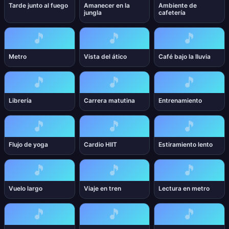
Tarde junto al fuego
Amanecer en la
Ambiente de
jungla
cafetería
🎵
🎵
🎵
Metro
Vista del ático
Café bajo la lluvia
🎵
🎵
🎵
Librería
Carrera matutina
Entrenamiento
🎵
🎵
🎵
Flujo de yoga
Cardio HIIT
Estiramiento lento
🎵
🎵
🎵
Vuelo largo
Viaje en tren
Lectura en metro
🎵
🎵
🎵