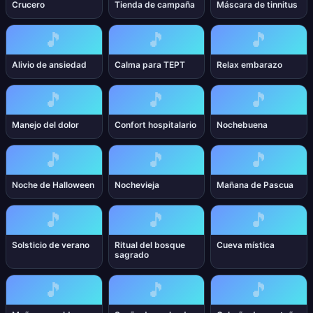
Crucero
Tienda de campaña
Máscara de tinnitus
🎵
🎵
🎵
Alivio de ansiedad
Calma para TEPT
Relax embarazo
🎵
🎵
🎵
Manejo del dolor
Confort hospitalario
Nochebuena
🎵
🎵
🎵
Noche de Halloween
Nochevieja
Mañana de Pascua
🎵
🎵
🎵
Solsticio de verano
Ritual del bosque
Cueva mística
sagrado
🎵
🎵
🎵