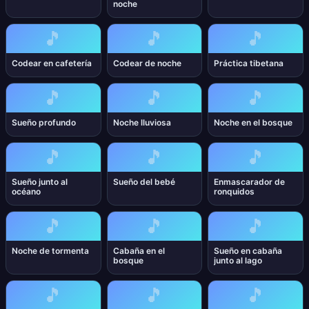
noche
🎵
🎵
🎵
Codear en cafetería
Codear de noche
Práctica tibetana
🎵
🎵
🎵
Sueño profundo
Noche lluviosa
Noche en el bosque
🎵
🎵
🎵
Sueño junto al
Sueño del bebé
Enmascarador de
océano
ronquidos
🎵
🎵
🎵
Noche de tormenta
Cabaña en el
Sueño en cabaña
bosque
junto al lago
🎵
🎵
🎵