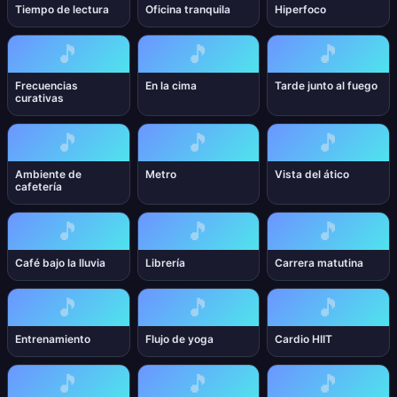
Tiempo de lectura
Oficina tranquila
Hiperfoco
🎵
🎵
🎵
Frecuencias
En la cima
Tarde junto al fuego
curativas
🎵
🎵
🎵
Ambiente de
Metro
Vista del ático
cafetería
🎵
🎵
🎵
Café bajo la lluvia
Librería
Carrera matutina
🎵
🎵
🎵
Entrenamiento
Flujo de yoga
Cardio HIIT
🎵
🎵
🎵