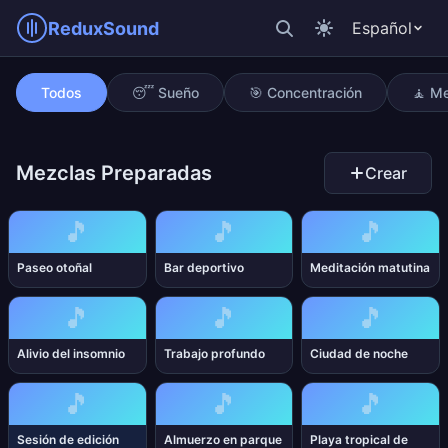
ReduxSound
Español
Sesión de edición
Todos
😴 Sueño
🎯 Concentración
🧘 Me
Mezclas Preparadas
Crear
🎵
🎵
🎵
Paseo otoñal
Bar deportivo
Meditación matutina
🎵
🎵
🎵
Alivio del insomnio
Trabajo profundo
Ciudad de noche
🎵
🎵
🎵
Sesión de edición
Almuerzo en parque
Playa tropical de