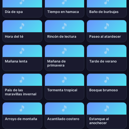
🎵
🎵
🎵
Día de spa
Tiempo en hamaca
Baño de burbujas
🎵
🎵
🎵
Hora del té
Rincón de lectura
Paseo al atardecer
🎵
🎵
🎵
Mañana lenta
Mañana de
Tarde de verano
primavera
🎵
🎵
🎵
País de las
Tormenta tropical
Bosque brumoso
maravillas invernal
🎵
🎵
🎵
Arroyo de montaña
Acantilado costero
Estanque al
anochecer