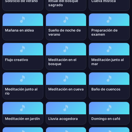
Solsticio de verano
Ritual del bosque
Cueva mística
sagrado
🎵
🎵
🎵
Mañana en aldea
Sueño de noche de
Preparación de
verano
examen
🎵
🎵
🎵
Flujo creativo
Meditación en el
Meditación junto al
bosque
mar
🎵
🎵
🎵
Meditación junto al
Meditación en cueva
Baño de cuencos
río
🎵
🎵
🎵
Meditación en jardín
Lluvia acogedora
Domingo en café