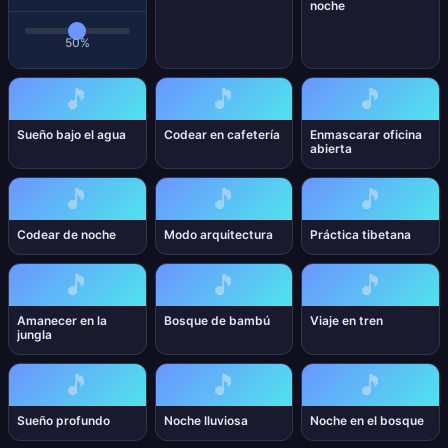
noche
50%
🎵
🎵
🎵
Sueño bajo el agua
Codear en cafetería
Enmascarar oficina
abierta
🎵
🎵
🎵
Codear de noche
Modo arquitectura
Práctica tibetana
🎵
🎵
🎵
Amanecer en la
Bosque de bambú
Viaje en tren
jungla
🎵
🎵
🎵
Sueño profundo
Noche lluviosa
Noche en el bosque