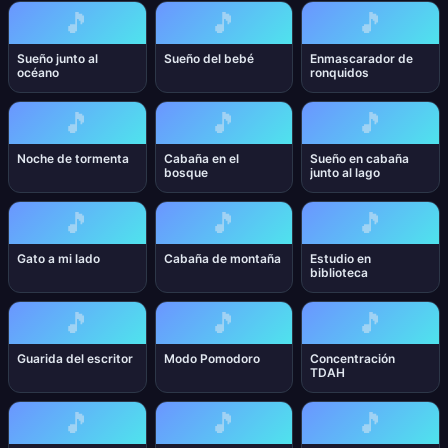
🎵
🎵
🎵
Sueño junto al
Sueño del bebé
Enmascarador de
océano
ronquidos
🎵
🎵
🎵
Noche de tormenta
Cabaña en el
Sueño en cabaña
bosque
junto al lago
🎵
🎵
🎵
Gato a mi lado
Cabaña de montaña
Estudio en
biblioteca
🎵
🎵
🎵
Guarida del escritor
Modo Pomodoro
Concentración
TDAH
🎵
🎵
🎵