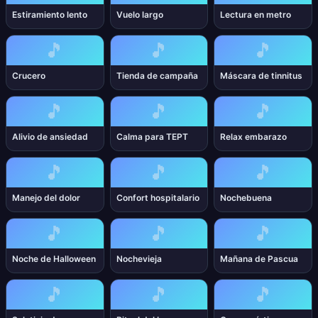
Estiramiento lento
Vuelo largo
Lectura en metro
🎵
🎵
🎵
Crucero
Tienda de campaña
Máscara de tinnitus
🎵
🎵
🎵
Alivio de ansiedad
Calma para TEPT
Relax embarazo
🎵
🎵
🎵
Manejo del dolor
Confort hospitalario
Nochebuena
🎵
🎵
🎵
Noche de Halloween
Nochevieja
Mañana de Pascua
🎵
🎵
🎵