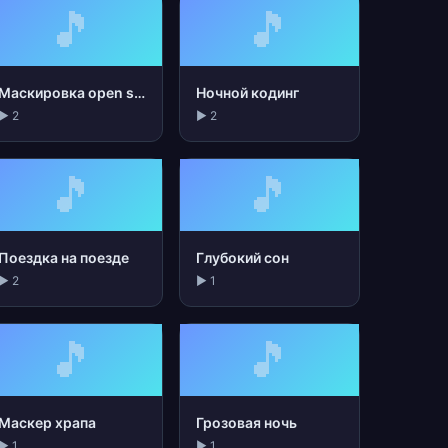
🎵
🎵
Маскировка open space
Ночной кодинг
▶ 2
▶ 2
🎵
🎵
Поездка на поезде
Глубокий сон
▶ 2
▶ 1
🎵
🎵
Маскер храпа
Грозовая ночь
▶ 1
▶ 1