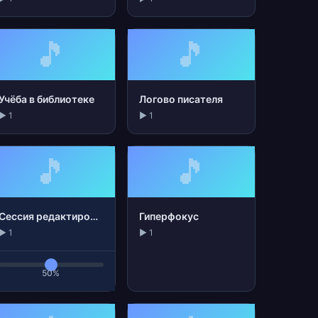
🎵
🎵
Учёба в библиотеке
Логово писателя
▶ 1
▶ 1
🎵
🎵
Сессия редактирования
Гиперфокус
▶ 1
▶ 1
50%