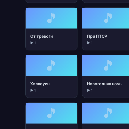
🎵
🎵
От тревоги
При ПТСР
▶ 1
▶ 1
🎵
🎵
Хэллоуин
Новогодняя ночь
▶ 1
▶ 1
🎵
🎵