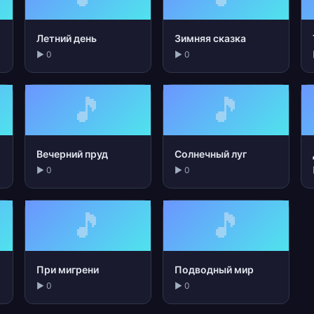
Летний день
Зимняя сказка
▶ 0
▶ 0
🎵
🎵
Вечерний пруд
Солнечный луг
▶ 0
▶ 0
🎵
🎵
При мигрени
Подводный мир
▶ 0
▶ 0