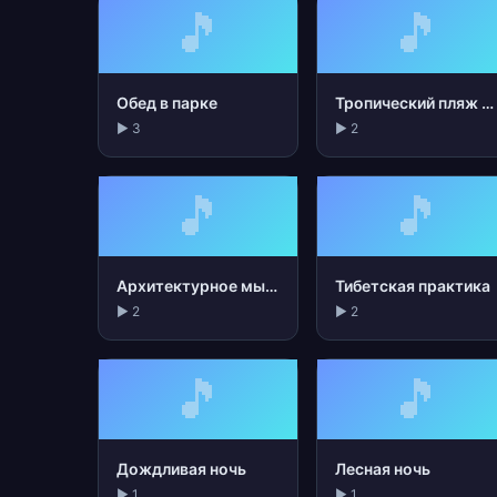
🎵
🎵
Обед в парке
Тропический пляж ночью
▶ 3
▶ 2
🎵
🎵
Архитектурное мышление
Тибетская практика
▶ 2
▶ 2
🎵
🎵
Дождливая ночь
Лесная ночь
▶ 1
▶ 1