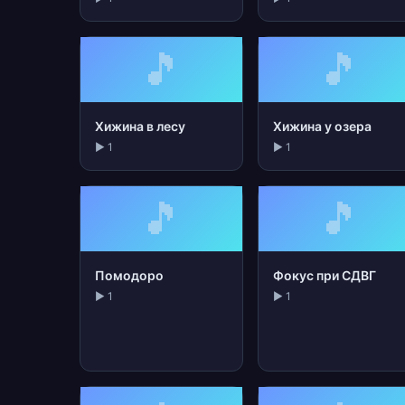
🎵
🎵
Хижина в лесу
Хижина у озера
▶ 1
▶ 1
🎵
🎵
Помодоро
Фокус при СДВГ
▶ 1
▶ 1