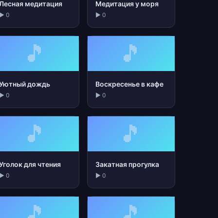
Лесная медитация
Медитация у моря
▶ 0
▶ 0
🎵
🎵
Уютный дождь
Воскресенье в кафе
▶ 0
▶ 0
🎵
🎵
Уголок для чтения
Закатная прогулка
▶ 0
▶ 0
🎵
🎵