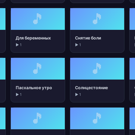
🎵
🎵
Для беременных
Снятие боли
▶ 1
▶ 1
🎵
🎵
Пасхальное утро
Солнцестояние
▶ 1
▶ 1
🎵
🎵