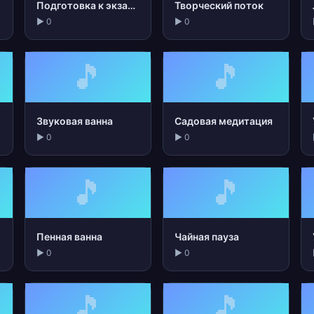
Подготовка к экзамену
Творческий поток
▶ 0
▶ 0
🎵
🎵
Звуковая ванна
Садовая медитация
▶ 0
▶ 0
🎵
🎵
Пенная ванна
Чайная пауза
▶ 0
▶ 0
🎵
🎵