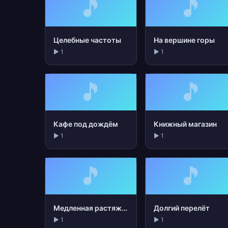
🎵
🎵
Целебные частоты
На вершине горы
▶ 1
▶ 1
🎵
🎵
Кафе под дождём
Книжный магазин
▶ 1
▶ 1
🎵
🎵
Медленная растяжка
Долгий перелёт
▶ 1
▶ 1