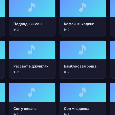
🎵
🎵
Подводный сон
Кофейня-кодинг
▶ 2
▶ 2
🎵
🎵
Рассвет в джунглях
Бамбуковая роща
▶ 2
▶ 2
🎵
🎵
Сон у океана
Сон младенца
▶ 1
▶ 1