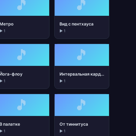
🎵
🎵
Метро
Вид с пентхауса
▶ 1
▶ 1
🎵
🎵
Йога-флоу
Интервальная кардио
▶ 1
▶ 1
🎵
🎵
В палатке
От тиннитуса
▶ 1
▶ 1