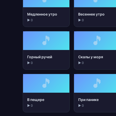
Медленное утро
Весеннее утро
▶ 0
▶ 0
🎵
🎵
Горный ручей
Скалы у моря
▶ 0
▶ 0
🎵
🎵
В пещере
При панике
▶ 0
▶ 0