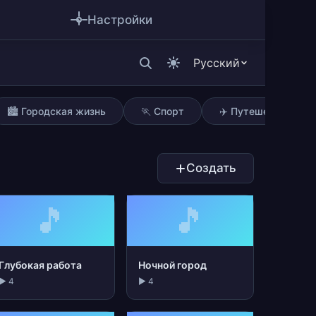
Настройки
Русский
🏙️ Городская жизнь
🏃 Спорт
✈️ Путешествия
Создать
🎵
🎵
Глубокая работа
Ночной город
▶ 4
▶ 4