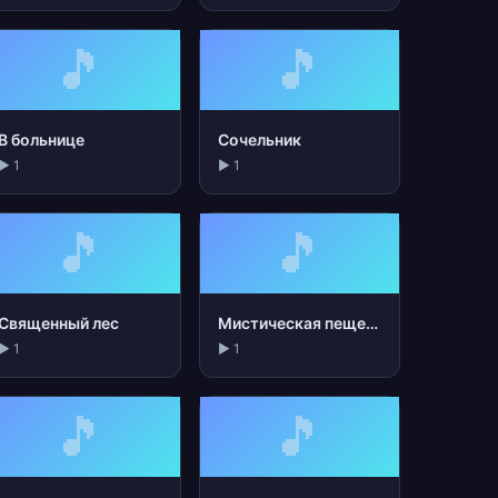
🎵
🎵
В больнице
Сочельник
▶ 1
▶ 1
🎵
🎵
Священный лес
Мистическая пещера
▶ 1
▶ 1
🎵
🎵