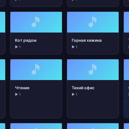
🎵
🎵
Кот рядом
Горная хижина
▶ 1
▶ 1
🎵
🎵
Чтение
Тихий офис
▶ 1
▶ 1