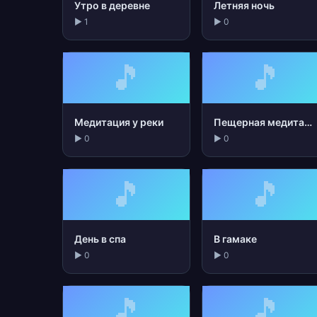
Утро в деревне
Летняя ночь
▶ 1
▶ 0
🎵
🎵
Медитация у реки
Пещерная медитация
▶ 0
▶ 0
🎵
🎵
День в спа
В гамаке
▶ 0
▶ 0
🎵
🎵