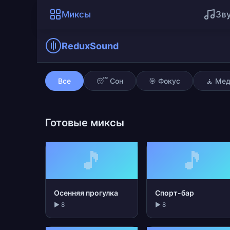
Миксы
Зв
ReduxSound
Сессия редактирован
Все
😴 Сон
🎯 Фокус
🧘 Ме
Готовые миксы
🎵
🎵
Осенняя прогулка
Спорт-бар
▶ 8
▶ 8