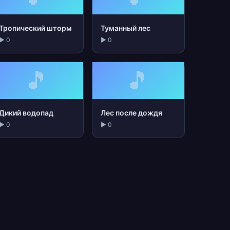
Тропический шторм
Туманный лес
▶ 0
▶ 0
🎵
🎵
Дикий водопад
Лес после дождя
▶ 0
▶ 0