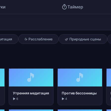
уки
Таймер
ия
дитация
☕ Расслабление
🌿 Природные сцены
🎵
🎵
Утренняя медитация
Против бессонницы
▶ 6
▶ 4