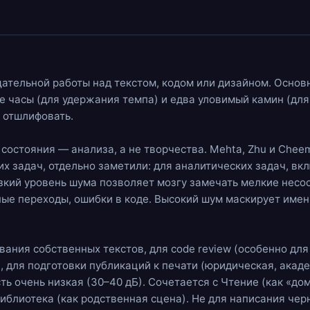
ательной работы над текстом, кодом или дизайном. Осно
е часы
(для удержания темпа) и едва уловимый
камин
(для
 отшлифовать.
остояния — анализа, а не творчества. Mehta, Zhu и Cheema
их задач, отдельно заметили: для аналитических задач, в
изкий уровень шума позволяет мозгу замечать мелкие несо
ые переходы, ошибки в коде. Высокий шум маскирует именн
ания собственных текстов, для code review (особенно для
, для подготовки публикаций к печати (юридическая, акад
ть очень низкая (30–40 дБ). Сочетается с
Чтение
(как «до
библиотека
(как родственная сцена). Не для написания че