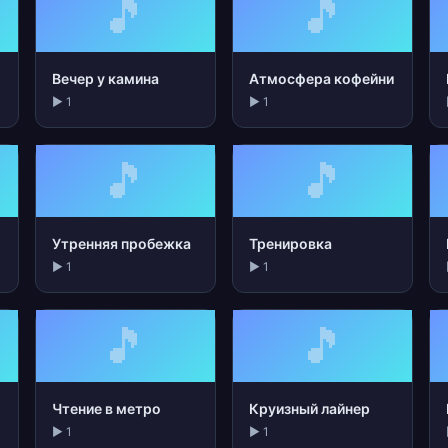
🎵
🎵
Вечер у камина
Атмосфера кофейни
▶ 1
▶ 1
🎵
🎵
Утренняя пробежка
Тренировка
▶ 1
▶ 1
🎵
🎵
Чтение в метро
Круизный лайнер
▶ 1
▶ 1