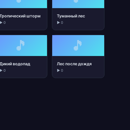
Тропический шторм
Туманный лес
▶ 0
▶ 0
🎵
🎵
Дикий водопад
Лес после дождя
▶ 0
▶ 0