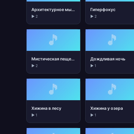
Архитектурное мышление
Гиперфокус
▶ 2
▶ 2
🎵
🎵
Мистическая пещера
Дождливая ночь
▶ 2
▶ 1
🎵
🎵
Хижина в лесу
Хижина у озера
▶ 1
▶ 1