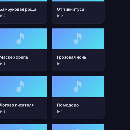
Бамбуковая роща
От тиннитуса
▶ 2
▶ 2
🎵
🎵
Маскер храпа
Грозовая ночь
▶ 1
▶ 1
🎵
🎵
Логово писателя
Помодоро
▶ 1
▶ 1