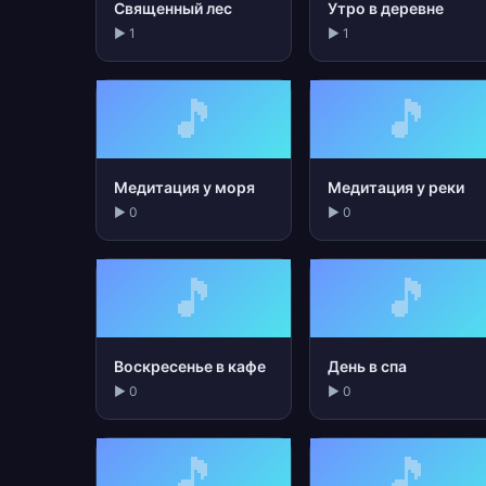
Священный лес
Утро в деревне
▶ 1
▶ 1
🎵
🎵
Медитация у моря
Медитация у реки
▶ 0
▶ 0
🎵
🎵
Воскресенье в кафе
День в спа
▶ 0
▶ 0
🎵
🎵