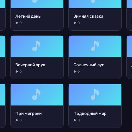
Летний день
Зимняя сказка
▶ 0
▶ 0
🎵
🎵
Вечерний пруд
Солнечный луг
▶ 0
▶ 0
🎵
🎵
При мигрени
Подводный мир
▶ 0
▶ 0