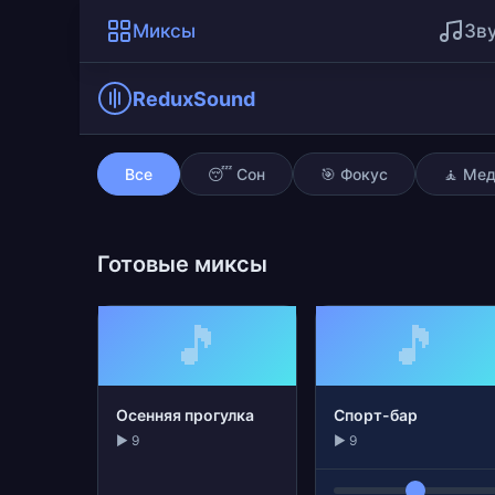
Миксы
Зв
ReduxSound
Спорт-бар
Все
😴 Сон
🎯 Фокус
🧘 Ме
Готовые миксы
🎵
🎵
Осенняя прогулка
Спорт-бар
▶ 9
▶ 9