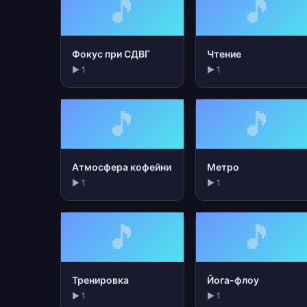
🎵
🎵
Фокус при СДВГ
Чтение
▶ 1
▶ 1
🎵
🎵
Атмосфера кофейни
Метро
▶ 1
▶ 1
🎵
🎵
Тренировка
Йога-флоу
▶ 1
▶ 1