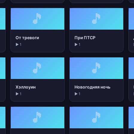
🎵
🎵
От тревоги
При ПТСР
▶ 1
▶ 1
🎵
🎵
Хэллоуин
Новогодняя ночь
▶ 1
▶ 1
🎵
🎵