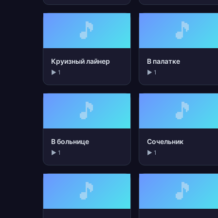
🎵
🎵
Круизный лайнер
В палатке
▶ 1
▶ 1
🎵
🎵
В больнице
Сочельник
▶ 1
▶ 1
🎵
🎵