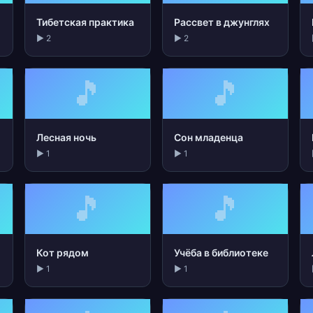
Тибетская практика
Рассвет в джунглях
▶ 2
▶ 2
🎵
🎵
Лесная ночь
Сон младенца
▶ 1
▶ 1
🎵
🎵
Кот рядом
Учёба в библиотеке
▶ 1
▶ 1