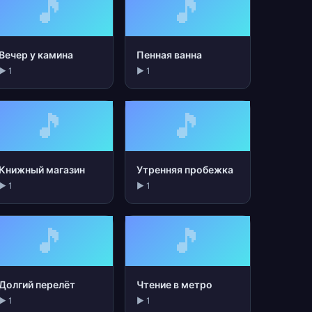
🎵
🎵
Вечер у камина
Пенная ванна
▶ 1
▶ 1
🎵
🎵
Книжный магазин
Утренняя пробежка
▶ 1
▶ 1
🎵
🎵
Долгий перелёт
Чтение в метро
▶ 1
▶ 1