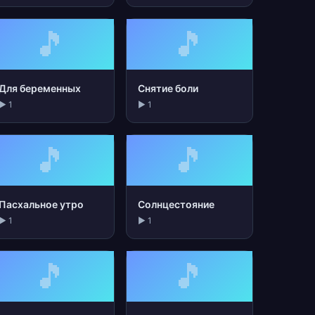
🎵
🎵
Для беременных
Снятие боли
▶ 1
▶ 1
🎵
🎵
Пасхальное утро
Солнцестояние
▶ 1
▶ 1
🎵
🎵