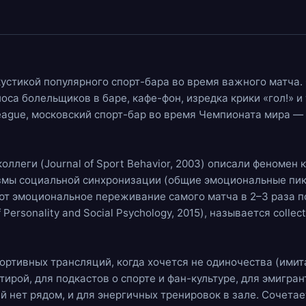
кустикой популярного спорт-бара во время важного матча
олоса болельщиков в баре,
кафе-фон
, изредка крики «гол!» и
 League, московский спорт-бар во время Чемпионата мира 
оллеги (Journal of Sport Behavior, 2003) описали феномен
змы социальной синхронизации (общие эмоциональные пик
ют эмоциональное переживание самого матча в 2–3 раза п
Personality and Social Psychology, 2015), называется collec
ортивных трансляций, когда хочется не одиночества (имит
тирой, для подкастов о спорте и фан-культуре, для эмигра
й нет рядом, и для энергичных тренировок в зале. Сочетае