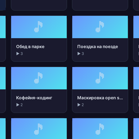
🎵
🎵
Обед в парке
Поездка на поезде
▶ 3
▶ 3
🎵
🎵
Кофейня-кодинг
Маскировка open space
▶ 2
▶ 2
🎵
🎵