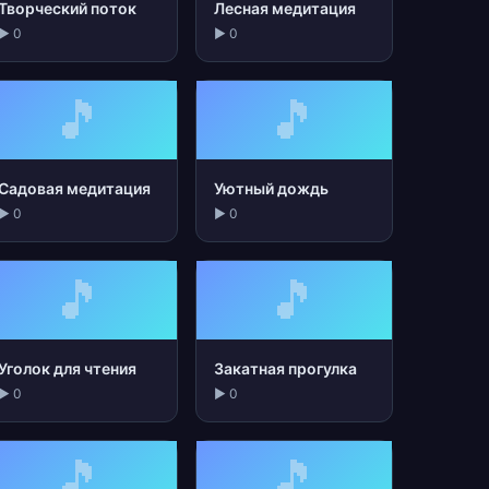
Творческий поток
Лесная медитация
▶ 0
▶ 0
🎵
🎵
Садовая медитация
Уютный дождь
▶ 0
▶ 0
🎵
🎵
Уголок для чтения
Закатная прогулка
▶ 0
▶ 0
🎵
🎵