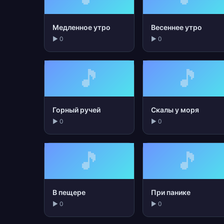
Медленное утро
Весеннее утро
▶ 0
▶ 0
🎵
🎵
Горный ручей
Скалы у моря
▶ 0
▶ 0
🎵
🎵
В пещере
При панике
▶ 0
▶ 0