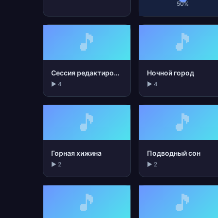
50%
🎵
🎵
Сессия редактирования
Ночной город
▶ 4
▶ 4
🎵
🎵
Горная хижина
Подводный сон
▶ 2
▶ 2
🎵
🎵