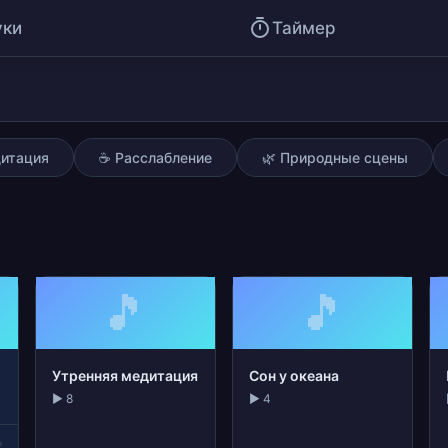
уки
Таймер
дитация
☕ Расслабление
🌿 Природные сцены
🎵
🎵
Утренняя медитация
Сон у океана
▶ 8
▶ 4