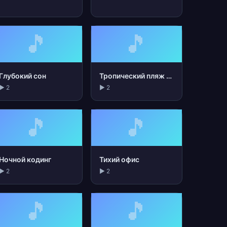
🎵
🎵
Глубокий сон
Тропический пляж ночью
▶ 2
▶ 2
🎵
🎵
Ночной кодинг
Тихий офис
▶ 2
▶ 2
🎵
🎵