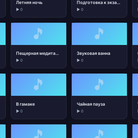
Летняя ночь
Подготовка к экзамену
▶ 0
▶ 0
🎵
🎵
Пещерная медитация
Звуковая ванна
▶ 0
▶ 0
🎵
🎵
В гамаке
Чайная пауза
▶ 0
▶ 0
🎵
🎵