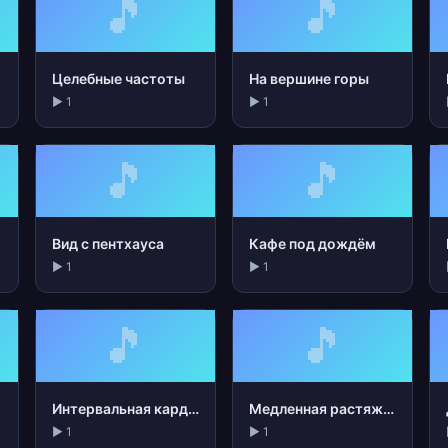
🎵
🎵
Целебные частоты
На вершине горы
▶ 1
▶ 1
🎵
🎵
Вид с пентхауса
Кафе под дождём
▶ 1
▶ 1
🎵
🎵
Интервальная кардио
Медленная растяжка
▶ 1
▶ 1