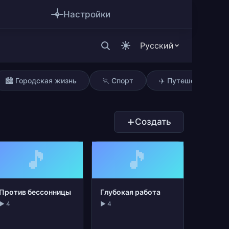
Настройки
Русский
🏙️ Городская жизнь
🏃 Спорт
✈️ Путешествия
Создать
🎵
🎵
Против бессонницы
Глубокая работа
▶ 4
▶ 4