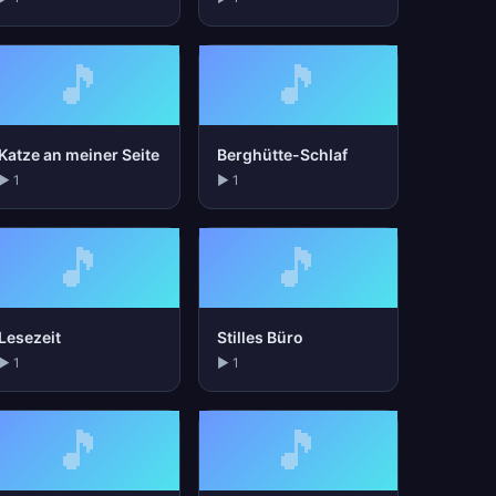
🎵
🎵
Katze an meiner Seite
Berghütte-Schlaf
▶ 1
▶ 1
🎵
🎵
Lesezeit
Stilles Büro
▶ 1
▶ 1
🎵
🎵