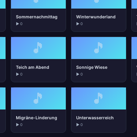
Sommernachmittag
Winterwunderland
▶ 0
▶ 0
🎵
🎵
Teich am Abend
Sonnige Wiese
▶ 0
▶ 0
🎵
🎵
Migräne-Linderung
Unterwasserreich
▶ 0
▶ 0