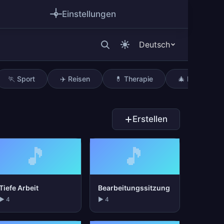
Einstellungen
Deutsch
🏃 Sport
✈️ Reisen
💊 Therapie
🎄 Feiertage
Erstellen
🎵
🎵
Tiefe Arbeit
Bearbeitungssitzung
▶ 4
▶ 4