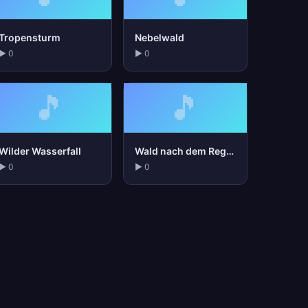
Tropensturm
Nebelwald
▶ 0
▶ 0
🎵
🎵
Wilder Wasserfall
Wald nach dem Regen
▶ 0
▶ 0