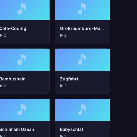
🎵
🎵
Café-Coding
Großraumbüro-Masker
▶ 2
▶ 2
🎵
🎵
Bambushain
Zugfahrt
▶ 2
▶ 2
🎵
🎵
Schlaf am Ozean
Babyschlaf
▶ 1
▶ 1