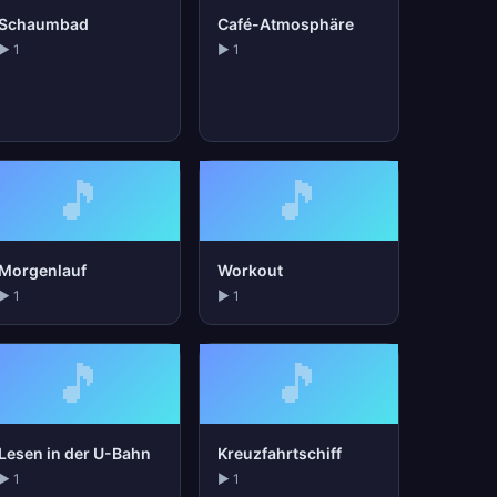
Schaumbad
Café-Atmosphäre
▶ 1
▶ 1
🎵
🎵
Morgenlauf
Workout
▶ 1
▶ 1
🎵
🎵
Lesen in der U-Bahn
Kreuzfahrtschiff
▶ 1
▶ 1