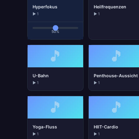
Hyperfokus
Heilfrequenzen
▶ 1
▶ 1
50%
🎵
🎵
U-Bahn
Penthouse-Aussicht
▶ 1
▶ 1
🎵
🎵
Yoga-Fluss
HIIT-Cardio
▶ 1
▶ 1