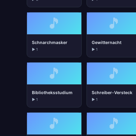
🎵
🎵
Schnarchmasker
Gewitternacht
▶ 1
▶ 1
🎵
🎵
Bibliotheksstudium
Schreiber-Versteck
▶ 1
▶ 1
🎵
🎵