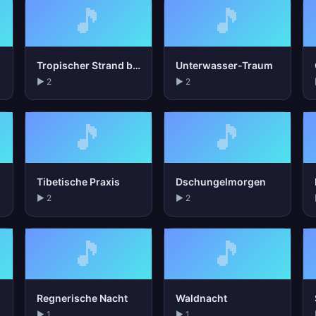
🎵
🎵
Tropischer Strand bei Nacht
Unterwasser-Traum
▶ 2
▶ 2
🎵
🎵
Tibetische Praxis
Dschungelmorgen
▶ 2
▶ 2
🎵
🎵
Regnerische Nacht
Waldnacht
▶ 1
▶ 1