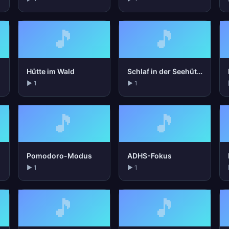
🎵
🎵
Hütte im Wald
Schlaf in der Seehütte
▶ 1
▶ 1
🎵
🎵
Pomodoro-Modus
ADHS-Fokus
▶ 1
▶ 1
🎵
🎵