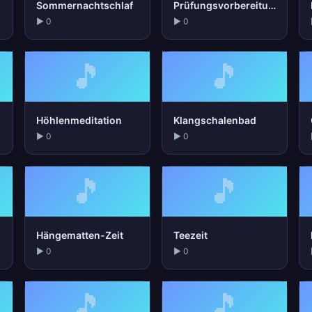
Sommernachtschlaf
Prüfungsvorbereitung
▶ 0
▶ 0
🎵
🎵
Höhlenmeditation
Klangschalenbad
▶ 0
▶ 0
🎵
🎵
Hängematten-Zeit
Teezeit
▶ 0
▶ 0
🎵
🎵