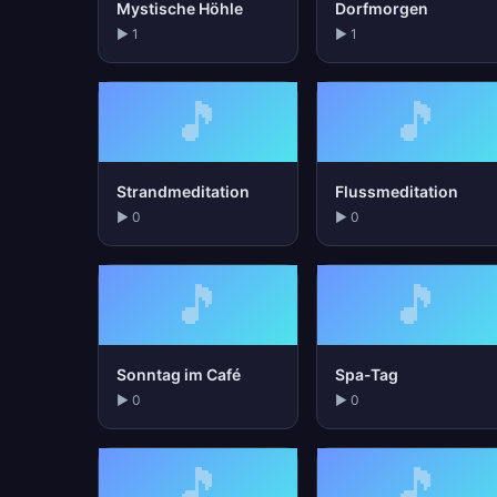
Mystische Höhle
Dorfmorgen
▶ 1
▶ 1
🎵
🎵
Strandmeditation
Flussmeditation
▶ 0
▶ 0
🎵
🎵
Sonntag im Café
Spa-Tag
▶ 0
▶ 0
🎵
🎵