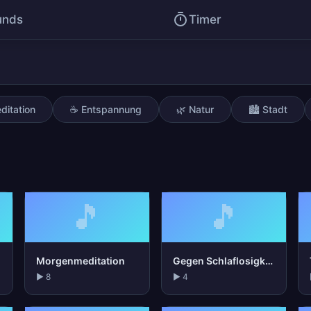
unds
Timer
ditation
☕ Entspannung
🌿 Natur
🏙️ Stadt
🎵
🎵
Morgenmeditation
Gegen Schlaflosigkeit
▶ 8
▶ 4