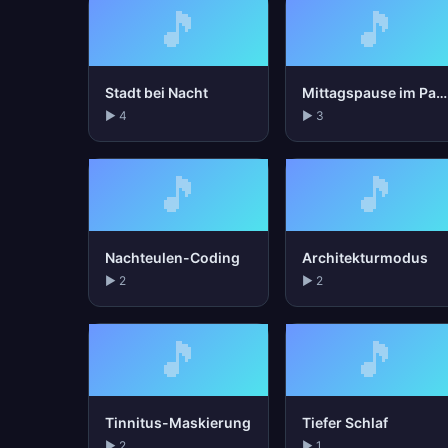
🎵
🎵
Stadt bei Nacht
Mittagspause im Park
▶ 4
▶ 3
🎵
🎵
Nachteulen-Coding
Architekturmodus
▶ 2
▶ 2
🎵
🎵
Tinnitus-Maskierung
Tiefer Schlaf
▶ 2
▶ 1