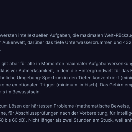
hwersten intellektuellen Aufgaben, die maximalen Welt-Rückzu
r Außenwelt, darüber das tiefe
Unterwasserbrummen
und
432
.
, gilt aber für alle in Momenten maximaler Aufgabenversenkung
klusiver Aufmerksamkeit, in dem die Hintergrundwelt für das 
ähnliche Umgebung: Spektrum in den Tiefen konzentriert (minim
eine emotionalen Trigger (minimum limbisch). Das Gehirn emp
nis im Bewusstsein.
: zum Lösen der härtesten Probleme (mathematische Beweise, 
line, für Abschlussprüfungen nach der Vorbereitung, für Intel
0 bis 60 dB). Nicht länger als zwei Stunden am Stück, weil a