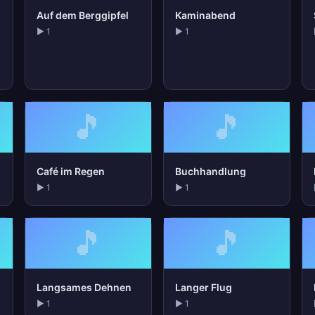
Auf dem Berggipfel
Kaminabend
▶ 1
▶ 1
🎵
🎵
Café im Regen
Buchhandlung
▶ 1
▶ 1
🎵
🎵
Langsames Dehnen
Langer Flug
▶ 1
▶ 1