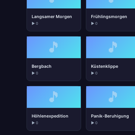
Langsamer Morgen
Frühlingsmorgen
▶ 0
▶ 0
🎵
🎵
Bergbach
Küstenklippe
▶ 0
▶ 0
🎵
🎵
Höhlenexpedition
Panik-Beruhigung
▶ 0
▶ 0