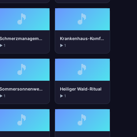
🎵
🎵
Schmerzmanagement
Krankenhaus-Komfort
▶ 1
▶ 1
🎵
🎵
Sommersonnenwende
Heiliger Wald-Ritual
▶ 1
▶ 1
🎵
🎵