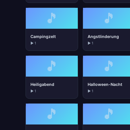
🎵
🎵
Campingzelt
Angstlinderung
▶ 1
▶ 1
🎵
🎵
Heiligabend
Halloween-Nacht
▶ 1
▶ 1
🎵
🎵