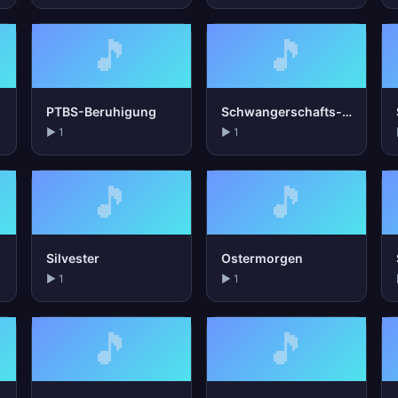
🎵
🎵
PTBS-Beruhigung
Schwangerschafts-Entspannung
▶ 1
▶ 1
🎵
🎵
Silvester
Ostermorgen
▶ 1
▶ 1
🎵
🎵