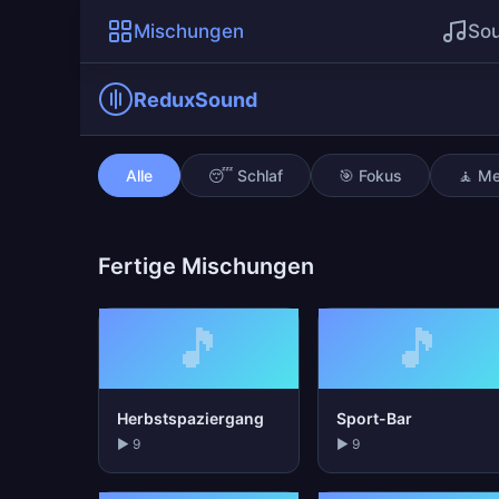
Mischungen
So
ReduxSound
Hyperfokus
Alle
😴 Schlaf
🎯 Fokus
🧘 Me
Fertige Mischungen
🎵
🎵
Herbstspaziergang
Sport-Bar
▶ 9
▶ 9