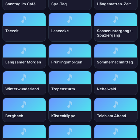
Sonntag im Café
Spa-Tag
Hängematten-Zeit
🎵
🎵
🎵
Teezeit
Leseecke
Sonnenuntergangs-
Spaziergang
🎵
🎵
🎵
Langsamer Morgen
Frühlingsmorgen
Sommernachmittag
🎵
🎵
🎵
Winterwunderland
Tropensturm
Nebelwald
🎵
🎵
🎵
Bergbach
Küstenklippe
Teich am Abend
🎵
🎵
🎵