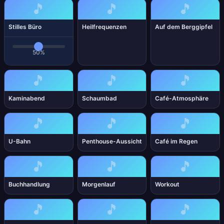
🎵
🎵
🎵
Stilles Büro
Heilfrequenzen
Auf dem Berggipfel
50%
🎵
🎵
🎵
Kaminabend
Schaumbad
Café-Atmosphäre
🎵
🎵
🎵
U-Bahn
Penthouse-Aussicht
Café im Regen
🎵
🎵
🎵
Buchhandlung
Morgenlauf
Workout
🎵
🎵
🎵