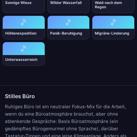
Sonnige Wiese
Wilder Wasserfall
Wald nach dem
Regen
🎵
🎵
🎵
Höhlenexpedition
Panik-Beruhigung
Migräne-Linderung
🎵
Unterwasserreich
Stilles Büro
Ruhiges Büro ist ein neutraler Fokus-Mix für die Arbeit,
wenn du eine Büroatmosphäre brauchst, aber ohne
ablenkende Gespräche: Basis
Büroatmosphäre
(ein
gedämpftes Bürogemurmel ohne Sprache), darüber
Tastatur-Tippen
und eine leise
Klimaanlage
. Anders als