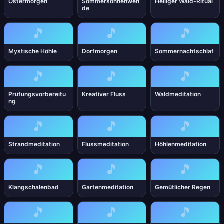
Ostermorgen
Sommersonnenwen
Heiliger Wald-Ritual
de
🎵
🎵
🎵
Mystische Höhle
Dorfmorgen
Sommernachtschlaf
🎵
🎵
🎵
Prüfungsvorbereitu
Kreativer Fluss
Waldmeditation
ng
🎵
🎵
🎵
Strandmeditation
Flussmeditation
Höhlenmeditation
🎵
🎵
🎵
Klangschalenbad
Gartenmeditation
Gemütlicher Regen
🎵
🎵
🎵