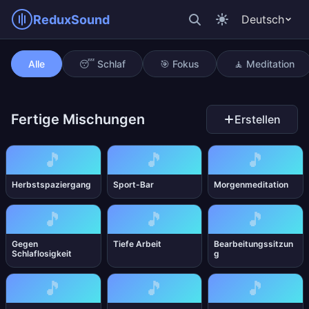
ReduxSound
Deutsch
Stilles Büro
Alle
😴 Schlaf
🎯 Fokus
🧘 Meditation
Fertige Mischungen
Erstellen
🎵
🎵
🎵
Herbstspaziergang
Sport-Bar
Morgenmeditation
🎵
🎵
🎵
Gegen
Tiefe Arbeit
Bearbeitungssitzun
Schlaflosigkeit
g
🎵
🎵
🎵