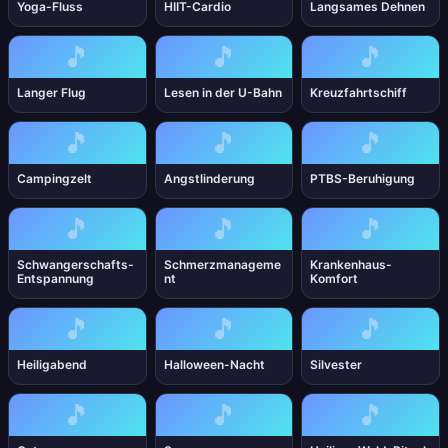
Yoga-Fluss
HIIT-Cardio
Langsames Dehnen
🎵
🎵
🎵
Langer Flug
Lesen in der U-Bahn
Kreuzfahrtschiff
🎵
🎵
🎵
Campingzelt
Angstlinderung
PTBS-Beruhigung
🎵
🎵
🎵
Schwangerschafts-
Schmerzmanageme
Krankenhaus-
Entspannung
nt
Komfort
🎵
🎵
🎵
Heiligabend
Halloween-Nacht
Silvester
🎵
🎵
🎵