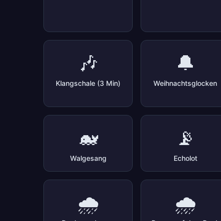
🎶
🔔
Klangschale (3 Min)
Weihnachtsglocken
🐋
📡
Walgesang
Echolot
🌧️
🌧️