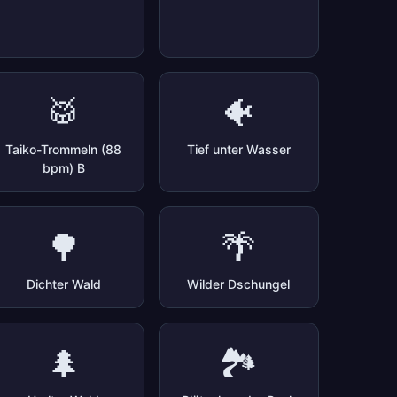
🥁
🐠
Taiko-Trommeln (88
Tief unter Wasser
bpm) B
🌳
🌴
Dichter Wald
Wilder Dschungel
🌲
🏞️