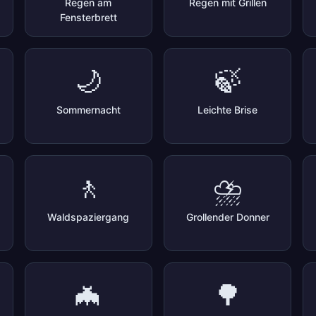
Regen am
Regen mit Grillen
Fensterbrett
🌙
🍃
Sommernacht
Leichte Brise
🚶
⛈️
Waldspaziergang
Grollender Donner
🦇
🌳