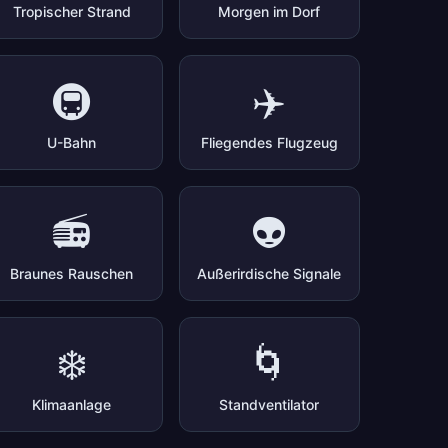
Tropischer Strand
Morgen im Dorf
🚇
✈️
U-Bahn
Fliegendes Flugzeug
📻
👽
Braunes Rauschen
Außerirdische Signale
❄️
🌀
Klimaanlage
Standventilator