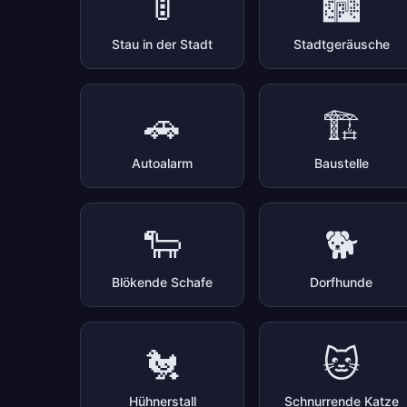
🚦
🏙️
Stau in der Stadt
Stadtgeräusche
🚗
🏗️
Autoalarm
Baustelle
🐑
🐕
Blökende Schafe
Dorfhunde
🐔
🐱
Hühnerstall
Schnurrende Katze