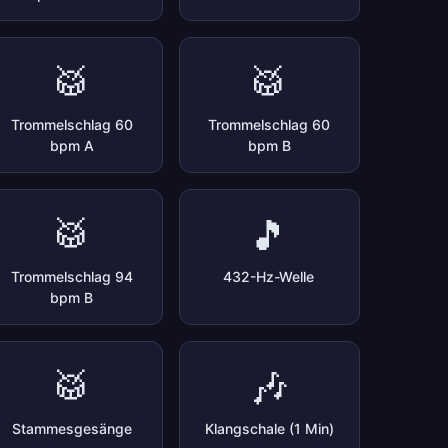
🥁
🥁
Trommelschlag 60
Trommelschlag 60
bpm A
bpm B
🥁
🎵
Trommelschlag 94
432-Hz-Welle
bpm B
🥁
🎶
Stammesgesänge
Klangschale (1 Min)