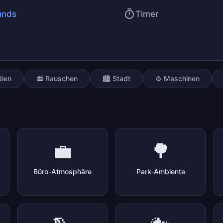
unds
Timer
dien
📻 Rauschen
🏙️ Stadt
⚙️ Maschinen
💼
🌳
Büro-Atmosphäre
Park-Ambiente