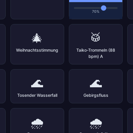
70%
🎄
🥁
Weihnachtsstimmung
Taiko-Trommeln (88
bpm) A
🌊
🌊
Tosender Wasserfall
Gebirgsfluss
🌧️
🌧️