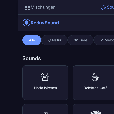
Mischungen
So
ReduxSound
Windspiel
Alle
🌿 Natur
🐦 Tiere
🎵 Melo
Sounds
🚨
☕
Notfallsirenen
Belebtes Café