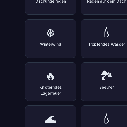
Dschungelregen
Regen auf dem Dach
❄️
💧
Winterwind
Tropfendes Wasser
🔥
🏞️
Knisterndes
Seeufer
Lagerfeuer
🌊
💧