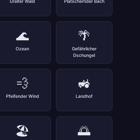
Uralter Wald
Plätschernder Bach
🌊
🌴
Ozean
Gefährlicher
Dschungel
💨
🚜
Pfeifender Wind
Landhof
🏖️
🌅