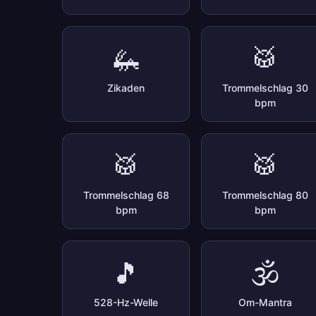
🦗
🥁
Zikaden
Trommelschlag 30
bpm
🥁
🥁
Trommelschlag 68
Trommelschlag 80
bpm
bpm
🎵
🕉️
528-Hz-Welle
Om-Mantra