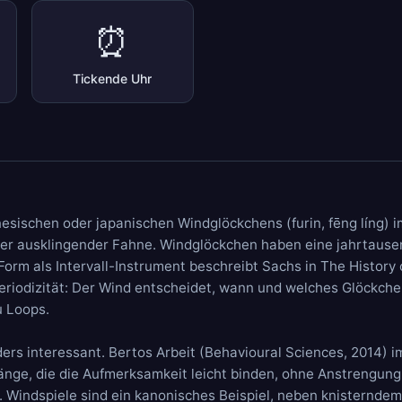
⏰
Tickende Uhr
sischen oder japanischen Windglöckchens (furin, fēng líng) im
ger ausklingender Fahne. Windglöckchen haben eine jahrtause
orm als Intervall-Instrument beschreibt Sachs in The History 
eriodizität: Der Wind entscheidet, wann und welches Glöckchen
u Loops.
ders interessant. Bertos Arbeit (Behavioural Sciences, 2014) 
länge, die die Aufmerksamkeit leicht binden, ohne Anstrengung
. Windspiele sind ein kanonisches Beispiel, neben knisternde