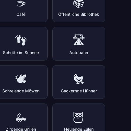
☕
📚
Café
Öffentliche Bibliothek
👣
🛣️
Schritte im Schnee
Autobahn
🕊️
🐔
Schreiende Möwen
Gackernde Hühner
🦗
🦉
Zirpende Grillen
Heulende Eulen