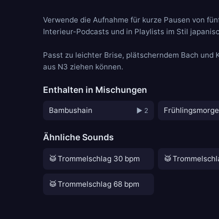
Verwende die Aufnahme für kurze Pausen von fünf 
Interieur-Podcasts und in Playlists im Stil japani
Passt zu
leichter Brise
,
plätscherndem Bach
und
aus N3 ziehen können.
Enthalten in Mischungen
Bambushain
Frühlingsmorg
▶ 2
Ähnliche Sounds
🥁
🥁
Trommelschlag 30 bpm
Trommelschl
🥁
Trommelschlag 68 bpm