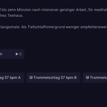
bis zehn Minuten nach intensiver geistiger Arbeit, für medita
sches Teehaus.
Klangschale
. Als Tiefschlafhintergrund weniger empfehlenswer
en
▶ 0
🥁
🥁
ag 57 bpm A
Trommelschlag 57 bpm B
Trommels