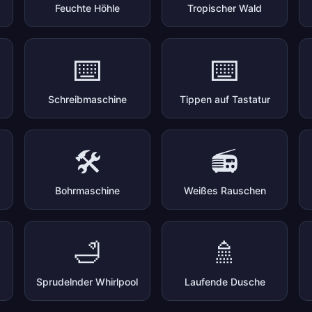
Feuchte Höhle
Tropischer Wald
⌨️
⌨️
Schreibmaschine
Tippen auf Tastatur
🛠️
📻
Bohrmaschine
Weißes Rauschen
🛁
🚿
Sprudelnder Whirlpool
Laufende Dusche