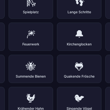
🛝
👣
Spielplatz
Lange Schritte
🎆
🔔
Feuerwerk
Kirchenglocken
🐝
🐸
Summende Bienen
Quakende Frösche
🐓
🐦
Krähender Hahn
Singende Vögel