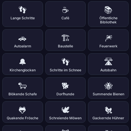
👣
☕
📚
Lange Schritte
Café
Öffentliche
Bibliothek
🚗
🏗️
🎆
Autoalarm
Baustelle
Feuerwerk
🔔
👣
🛣️
Kirchenglocken
Schritte im Schnee
Autobahn
🐑
🐕
🐝
Blökende Schafe
Dorfhunde
Summende Bienen
🐸
🕊️
🐔
Quakende Frösche
Schreiende Möwen
Gackernde Hühner