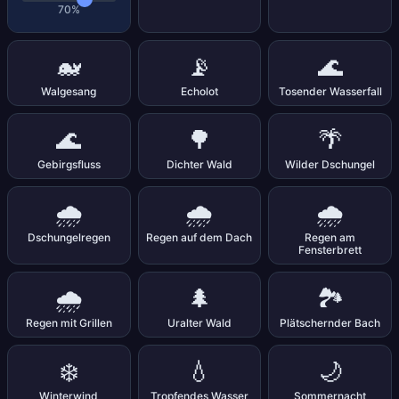
70%
🐋
📡
🌊
Walgesang
Echolot
Tosender Wasserfall
🌊
🌳
🌴
Gebirgsfluss
Dichter Wald
Wilder Dschungel
🌧️
🌧️
🌧️
Dschungelregen
Regen auf dem Dach
Regen am
Fensterbrett
🌧️
🌲
🏞️
Regen mit Grillen
Uralter Wald
Plätschernder Bach
❄️
💧
🌙
Winterwind
Tropfendes Wasser
Sommernacht