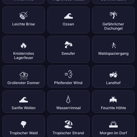
🍃
🌊
🌴
Leichte Brise
Ozean
Gefährlicher
Dschungel
🔥
🏞️
🚶
Knisterndes
Seeufer
Waldspaziergang
Lagerfeuer
⛈️
💨
🚜
Grollender Donner
Pfeifender Wind
Landhof
🌊
💧
🦇
Sanfte Wellen
Wasserrinnsal
Feuchte Höhle
🌳
🏖️
🌅
Tropischer Wald
Tropischer Strand
Morgen im Dorf