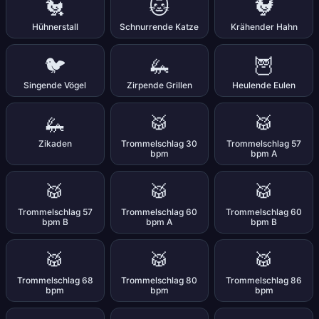
🐔
🐱
🐓
Hühnerstall
Schnurrende Katze
Krähender Hahn
🐦
🦗
🦉
Singende Vögel
Zirpende Grillen
Heulende Eulen
🦗
🥁
🥁
Zikaden
Trommelschlag 30
Trommelschlag 57
bpm
bpm A
🥁
🥁
🥁
Trommelschlag 57
Trommelschlag 60
Trommelschlag 60
bpm B
bpm A
bpm B
🥁
🥁
🥁
Trommelschlag 68
Trommelschlag 80
Trommelschlag 86
bpm
bpm
bpm