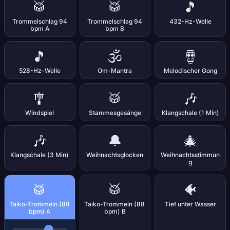
🥁
🥁
🎵
Trommelschlag 94
Trommelschlag 94
432-Hz-Welle
bpm A
bpm B
🎵
🕉️
🪘
528-Hz-Welle
Om-Mantra
Melodischer Gong
🎐
🥁
🎶
Windspiel
Stammesgesänge
Klangschale (1 Min)
🎶
🔔
🎄
Klangschale (3 Min)
Weihnachtsglocken
Weihnachtsstimmun
g
🥁
🥁
🐠
Taiko-Trommeln (88
Taiko-Trommeln (88
Tief unter Wasser
bpm) A
bpm) B