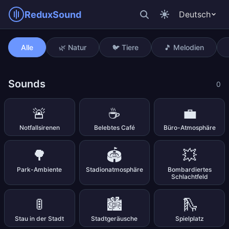
ReduxSound
Deutsch
Taiko-Trommeln (88 bpm) A
Alle
🌿 Natur
🐦 Tiere
🎵 Melodien
Sounds
0
🚨
☕
💼
Notfallsirenen
Belebtes Café
Büro-Atmosphäre
🌳
🏟️
💥
Park-Ambiente
Stadionatmosphäre
Bombardiertes
Schlachtfeld
🚦
🏙️
🛝
Stau in der Stadt
Stadtgeräusche
Spielplatz