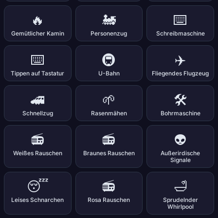
🔥
🚂
⌨️
Gemütlicher Kamin
Personenzug
Schreibmaschine
⌨️
🚇
✈️
Tippen auf Tastatur
U-Bahn
Fliegendes Flugzeug
🚄
🌱
🛠️
Schnellzug
Rasenmähen
Bohrmaschine
📻
📻
👽
Weißes Rauschen
Braunes Rauschen
Außerirdische
Signale
😴
📻
🛁
Leises Schnarchen
Rosa Rauschen
Sprudelnder
Whirlpool