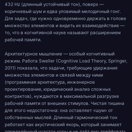
432 Hz
(длинный устойчивый тон), поверх —
коричневый шум
и едва уловимый
мелодичный гонг
.
Для задач, где нужно одновременно держать в голове
множество элементов и видеть их взаимодействие —
то, что в когнитивной науке называют расширением
рабочей памяти.
Архитектурное мышление — особый когнитивный
режим. Работа Sweller (Cognitive Load Theory, Springer,
2011) показала, что задачи, требующие удержания
множества элементов и связей между ними
(программная архитектура, инженерное
проектирование, юридический анализ сложных
контрактов), нуждаются в максимальной разгрузке
рабочей памяти от внешних стимулов. Чистая тишина
для этого недостаточна: она оставляет «шум» от
собственных мыслей. Длинный гармонический тон
работает как акустический якорь, который занимает
определённый участок коры и не даёт ему дрейфовать