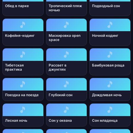
Обед в парке
Тропический пляж
Подводный сон
ночью
🎵
🎵
🎵
Кофейня-кодинг
Маскировка open
Ночной кодинг
space
🎵
🎵
🎵
Тибетская
Рассвет в
Бамбуковая роща
практика
джунглях
🎵
🎵
🎵
Поездка на поезде
Глубокий сон
Дождливая ночь
🎵
🎵
🎵
Лесная ночь
Сон у океана
Сон младенца