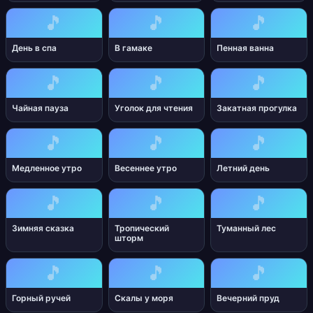
🎵
🎵
🎵
День в спа
В гамаке
Пенная ванна
🎵
🎵
🎵
Чайная пауза
Уголок для чтения
Закатная прогулка
🎵
🎵
🎵
Медленное утро
Весеннее утро
Летний день
🎵
🎵
🎵
Зимняя сказка
Тропический
Туманный лес
шторм
🎵
🎵
🎵
Горный ручей
Скалы у моря
Вечерний пруд