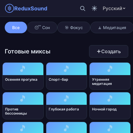
ReduxSound
Русский
Архитектурное мышление
Все
😴 Сон
🎯 Фокус
🧘 Медитация
Готовые миксы
Создать
🎵
🎵
🎵
Осенняя прогулка
Спорт-бар
Утренняя
медитация
🎵
🎵
🎵
Против
Глубокая работа
Ночной город
бессонницы
🎵
🎵
🎵