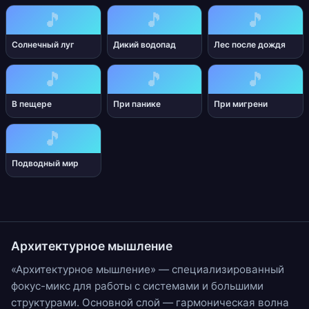
🎵
🎵
🎵
Солнечный луг
Дикий водопад
Лес после дождя
🎵
🎵
🎵
В пещере
При панике
При мигрени
🎵
Подводный мир
Архитектурное мышление
«Архитектурное мышление» — специализированный
фокус-микс для работы с системами и большими
структурами. Основной слой —
гармоническая волна