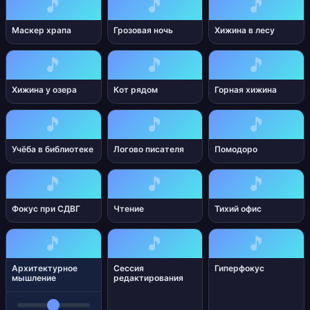
🎵
🎵
🎵
Маскер храпа
Грозовая ночь
Хижина в лесу
🎵
🎵
🎵
Хижина у озера
Кот рядом
Горная хижина
🎵
🎵
🎵
Учёба в библиотеке
Логово писателя
Помодоро
🎵
🎵
🎵
Фокус при СДВГ
Чтение
Тихий офис
🎵
🎵
🎵
Архитектурное
Сессия
Гиперфокус
мышление
редактирования