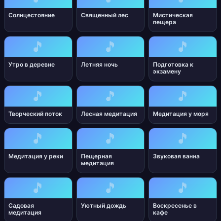
Солнцестояние
Священный лес
Мистическая
пещера
🎵
🎵
🎵
Утро в деревне
Летняя ночь
Подготовка к
экзамену
🎵
🎵
🎵
Творческий поток
Лесная медитация
Медитация у моря
🎵
🎵
🎵
Медитация у реки
Пещерная
Звуковая ванна
медитация
🎵
🎵
🎵
Садовая
Уютный дождь
Воскресенье в
медитация
кафе