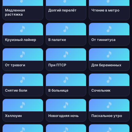
Медленная
Долгий перелёт
Чтение в метро
растяжка
🎵
🎵
🎵
Круизный лайнер
В палатке
От тиннитуса
🎵
🎵
🎵
От тревоги
При ПТСР
Для беременных
🎵
🎵
🎵
Снятие боли
В больнице
Сочельник
🎵
🎵
🎵
Хэллоуин
Новогодняя ночь
Пасхальное утро
🎵
🎵
🎵