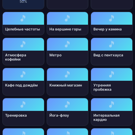
50%
🎵
🎵
🎵
Целебные частоты
На вершине горы
Вечер у камина
🎵
🎵
🎵
Атмосфера
Метро
Вид с пентхауса
кофейни
🎵
🎵
🎵
Кафе под дождём
Книжный магазин
Утренняя
пробежка
🎵
🎵
🎵
Тренировка
Йога-флоу
Интервальная
кардио
🎵
🎵
🎵