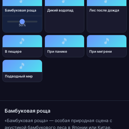
🎵
🎵
🎵
Бамбуковая роща
Дикий водопад
Лес после дождя
50%
🎵
🎵
🎵
В пещере
При панике
При мигрени
🎵
Подводный мир
Бамбуковая роща
«Бамбуковая роща» — особая природная сцена с
акустикой бамбукового леса в Японии или Китае.