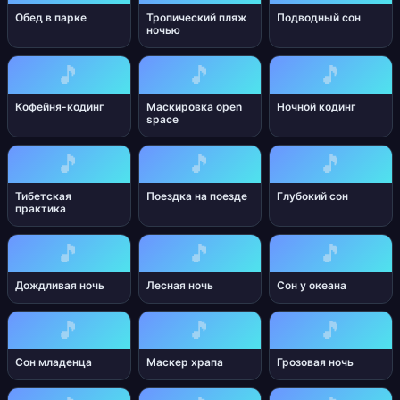
Обед в парке
Тропический пляж
Подводный сон
ночью
🎵
🎵
🎵
Кофейня-кодинг
Маскировка open
Ночной кодинг
space
🎵
🎵
🎵
Тибетская
Поездка на поезде
Глубокий сон
практика
🎵
🎵
🎵
Дождливая ночь
Лесная ночь
Сон у океана
🎵
🎵
🎵
Сон младенца
Маскер храпа
Грозовая ночь