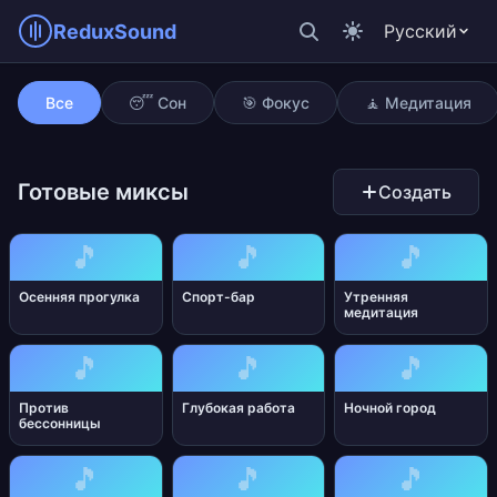
ReduxSound
Русский
Бамбуковая роща
Все
😴 Сон
🎯 Фокус
🧘 Медитация
Готовые миксы
Создать
🎵
🎵
🎵
Осенняя прогулка
Спорт-бар
Утренняя
медитация
🎵
🎵
🎵
Против
Глубокая работа
Ночной город
бессонницы
🎵
🎵
🎵