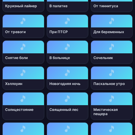
Круизный лайнер
В палатке
От тиннитуса
🎵
🎵
🎵
От тревоги
При ПТСР
Для беременных
🎵
🎵
🎵
Снятие боли
В больнице
Сочельник
🎵
🎵
🎵
Хэллоуин
Новогодняя ночь
Пасхальное утро
🎵
🎵
🎵
Солнцестояние
Священный лес
Мистическая
пещера
🎵
🎵
🎵