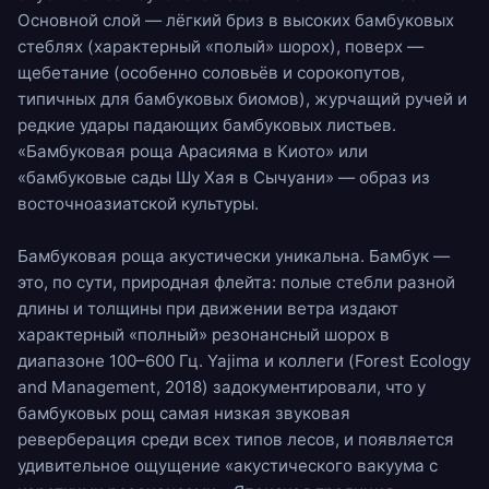
Основной слой —
лёгкий бриз
в высоких бамбуковых
стеблях (характерный «полый» шорох), поверх —
щебетание
(особенно соловьёв и сорокопутов,
типичных для бамбуковых биомов),
журчащий ручей
и
редкие удары падающих бамбуковых листьев.
«Бамбуковая роща Арасияма в Киото» или
«бамбуковые сады Шу Хая в Сычуани» — образ из
восточноазиатской культуры.
Бамбуковая роща акустически уникальна. Бамбук —
это, по сути, природная флейта: полые стебли разной
длины и толщины при движении ветра издают
характерный «полный» резонансный шорох в
диапазоне 100–600 Гц. Yajima и коллеги (Forest Ecology
and Management, 2018) задокументировали, что у
бамбуковых рощ самая низкая звуковая
реверберация среди всех типов лесов, и появляется
удивительное ощущение «акустического вакуума с