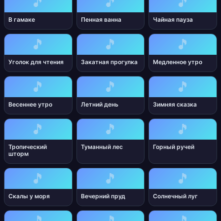
🎵
🎵
🎵
В гамаке
Пенная ванна
Чайная пауза
🎵
🎵
🎵
Уголок для чтения
Закатная прогулка
Медленное утро
🎵
🎵
🎵
Весеннее утро
Летний день
Зимняя сказка
🎵
🎵
🎵
Тропический
Туманный лес
Горный ручей
шторм
🎵
🎵
🎵
Скалы у моря
Вечерний пруд
Солнечный луг