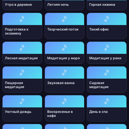
Утро в деревне
Летняя ночь
Горная хижина
🎵
🎵
🎵
Подготовка к
Творческий поток
Тихий офис
экзамену
🎵
🎵
🎵
Лесная медитация
Медитация у моря
Медитация у реки
🎵
🎵
🎵
Пещерная
Звуковая ванна
Садовая
медитация
медитация
🎵
🎵
🎵
Уютный дождь
Воскресенье в
День в спа
кафе