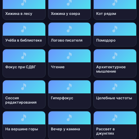
🎵
🎵
🎵
Хижина в лесу
Хижина у озера
Кот рядом
🎵
🎵
🎵
Учёба в библиотеке
Логово писателя
Помодоро
🎵
🎵
🎵
Фокус при СДВГ
Чтение
Архитектурное
мышление
🎵
🎵
🎵
Сессия
Гиперфокус
Целебные частоты
редактирования
🎵
🎵
🎵
На вершине горы
Вечер у камина
Рассвет в
джунглях