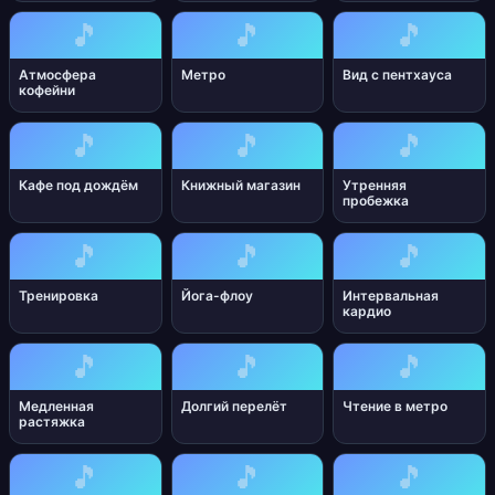
🎵
🎵
🎵
Атмосфера
Метро
Вид с пентхауса
кофейни
🎵
🎵
🎵
Кафе под дождём
Книжный магазин
Утренняя
пробежка
🎵
🎵
🎵
Тренировка
Йога-флоу
Интервальная
кардио
🎵
🎵
🎵
Медленная
Долгий перелёт
Чтение в метро
растяжка
🎵
🎵
🎵