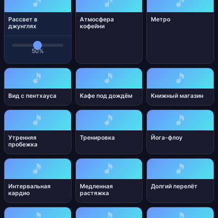
🎵
🎵
🎵
Рассвет в
Атмосфера
Метро
джунглях
кофейни
50%
🎵
🎵
🎵
Вид с пентхауса
Кафе под дождём
Книжный магазин
🎵
🎵
🎵
Утренняя
Тренировка
Йога-флоу
пробежка
🎵
🎵
🎵
Интервальная
Медленная
Долгий перелёт
кардио
растяжка
🎵
🎵
🎵