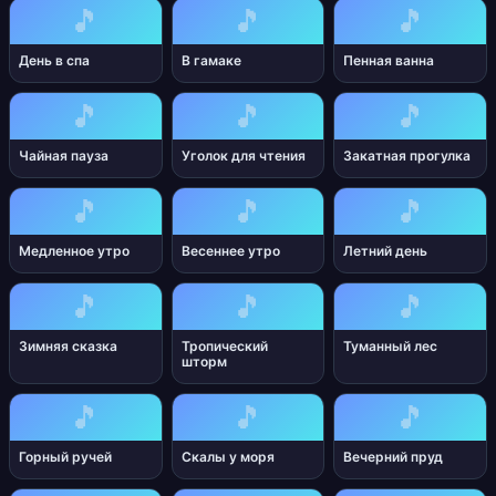
🎵
🎵
🎵
День в спа
В гамаке
Пенная ванна
🎵
🎵
🎵
Чайная пауза
Уголок для чтения
Закатная прогулка
🎵
🎵
🎵
Медленное утро
Весеннее утро
Летний день
🎵
🎵
🎵
Зимняя сказка
Тропический
Туманный лес
шторм
🎵
🎵
🎵
Горный ручей
Скалы у моря
Вечерний пруд