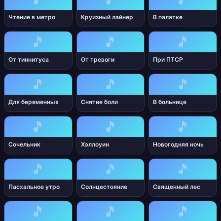
Чтение в метро
Круизный лайнер
В палатке
🎵
🎵
🎵
От тиннитуса
От тревоги
При ПТСР
🎵
🎵
🎵
Для беременных
Снятие боли
В больнице
🎵
🎵
🎵
Сочельник
Хэллоуин
Новогодняя ночь
🎵
🎵
🎵
Пасхальное утро
Солнцестояние
Священный лес
🎵
🎵
🎵