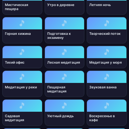
Мистическая
Утро в деревне
Летняя ночь
пещера
🎵
🎵
🎵
Горная хижина
Подготовка к
Творческий поток
экзамену
🎵
🎵
🎵
Тихий офис
Лесная медитация
Медитация у моря
🎵
🎵
🎵
Медитация у реки
Пещерная
Звуковая ванна
медитация
🎵
🎵
🎵
Садовая
Уютный дождь
Воскресенье в
медитация
кафе