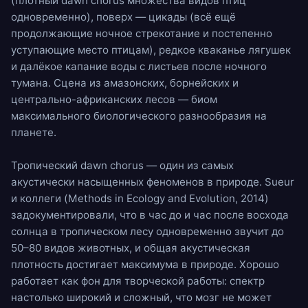
(плотный dawn chorus множества видов птиц
одновременно), поверх —
цикады
(всё ещё
продолжающие ночное стрекотание и постепенно
уступающие место птицам), редкое
кваканье лягушек
и далёкое
капание воды
с листьев после ночного
тумана. Сцена из амазонских, борнейских и
центрально-африканских лесов — биом
максимального биологического разнообразия на
планете.
Тропический dawn chorus — один из самых
акустически насыщенных феноменов в природе. Sueur
и коллеги (Methods in Ecology and Evolution, 2014)
задокументировали, что в час до и час после восхода
солнца в тропическом лесу одновременно звучит до
50–80 видов животных, и общая акустическая
плотность достигает максимума в природе. Хорошо
работает как фон для творческой работы: спектр
настолько широкий и сложный, что мозг не может