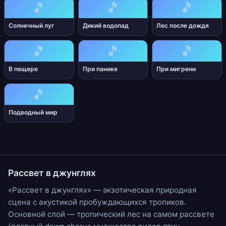
🎵
🎵
🎵
Солнечный луг
Дикий водопад
Лес после дождя
🎵
🎵
🎵
В пещере
При панике
При мигрени
🎵
Подводный мир
Рассвет в джунглях
«Рассвет в джунглях» — экзотическая природная
сцена с акустикой пробуждающихся тропиков.
Основной слой —
тропический лес
на самом рассвете