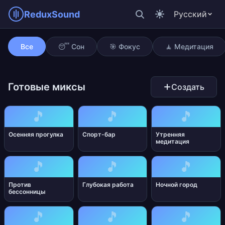
ReduxSound
Русский
Рассвет в джунглях
Все
😴 Сон
🎯 Фокус
🧘 Медитация
Готовые миксы
Создать
🎵
🎵
🎵
Осенняя прогулка
Спорт-бар
Утренняя
медитация
🎵
🎵
🎵
Против
Глубокая работа
Ночной город
бессонницы
🎵
🎵
🎵