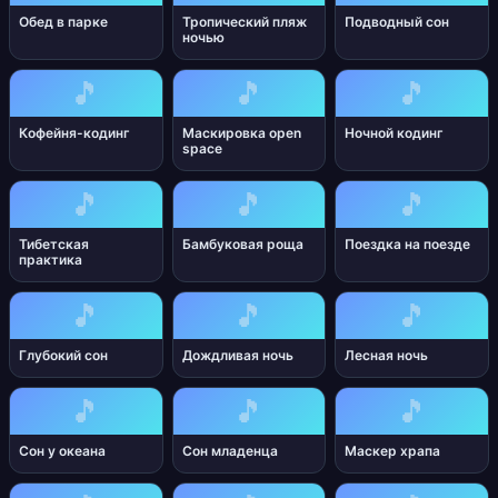
Обед в парке
Тропический пляж
Подводный сон
ночью
🎵
🎵
🎵
Кофейня-кодинг
Маскировка open
Ночной кодинг
space
🎵
🎵
🎵
Тибетская
Бамбуковая роща
Поездка на поезде
практика
🎵
🎵
🎵
Глубокий сон
Дождливая ночь
Лесная ночь
🎵
🎵
🎵
Сон у океана
Сон младенца
Маскер храпа