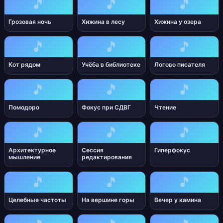
🎵
🎵
🎵
Грозовая ночь
Хижина в лесу
Хижина у озера
🎵
🎵
🎵
Кот рядом
Учёба в библиотеке
Логово писателя
🎵
🎵
🎵
Помодоро
Фокус при СДВГ
Чтение
🎵
🎵
🎵
Архитектурное
Сессия
Гиперфокус
мышление
редактирования
🎵
🎵
🎵
Целебные частоты
На вершине горы
Вечер у камина