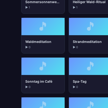
Sommersonnenwende
Heiliger Wald-Ritual
▶ 1
▶ 1
🎵
🎵
Waldmeditation
Strandmeditation
▶ 0
▶ 0
🎵
🎵
Sonntag im Café
Spa-Tag
▶ 0
▶ 0
🎵
🎵