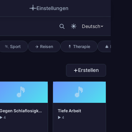
Einstellungen
Deutsch
🏃 Sport
✈️ Reisen
💊 Therapie
🎄 Feiertage
Erstellen
🎵
🎵
Gegen Schlaflosigkeit
Tiefe Arbeit
▶ 4
▶ 4