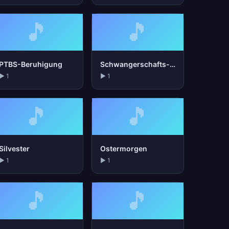
🎵
🎵
PTBS-Beruhigung
Schwangerschafts-Entspannung
▶ 1
▶ 1
🎵
🎵
Silvester
Ostermorgen
▶ 1
▶ 1
🎵
🎵