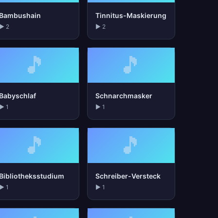
Bambushain
Tinnitus-Maskierung
▶ 2
▶ 2
🎵
🎵
Babyschlaf
Schnarchmasker
▶ 1
▶ 1
🎵
🎵
Bibliotheksstudium
Schreiber-Versteck
▶ 1
▶ 1