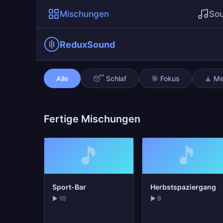
Mischungen
So
ReduxSound
Schlaf am Ozean
Alle
😴 Schlaf
🎯 Fokus
🧘 Me
Fertige Mischungen
🎵
🎵
Sport-Bar
Herbstspaziergang
▶ 10
▶ 9