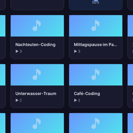
50%
🎵
🎵
Nachteulen-Coding
Mittagspause im Park
▶ 3
▶ 3
🎵
🎵
Unterwasser-Traum
Café-Coding
▶ 2
▶ 2
🎵
🎵