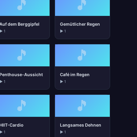
🎵
🎵
Auf dem Berggipfel
Gemütlicher Regen
▶ 1
▶ 1
🎵
🎵
Penthouse-Aussicht
Café im Regen
▶ 1
▶ 1
🎵
🎵
HIIT-Cardio
Langsames Dehnen
▶ 1
▶ 1