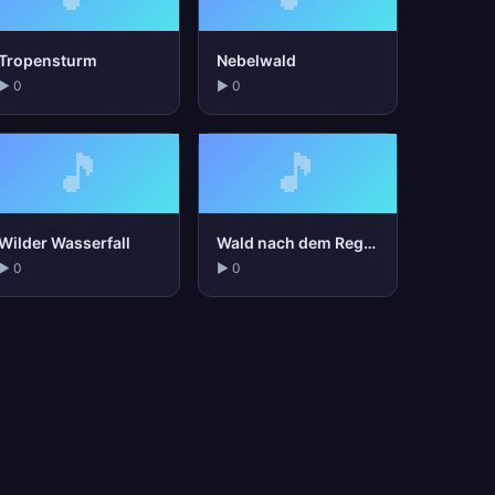
Tropensturm
Nebelwald
▶ 0
▶ 0
🎵
🎵
Wilder Wasserfall
Wald nach dem Regen
▶ 0
▶ 0