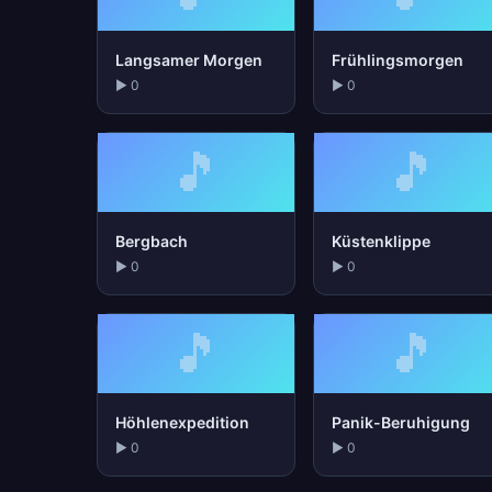
Langsamer Morgen
Frühlingsmorgen
▶ 0
▶ 0
🎵
🎵
Bergbach
Küstenklippe
▶ 0
▶ 0
🎵
🎵
Höhlenexpedition
Panik-Beruhigung
▶ 0
▶ 0