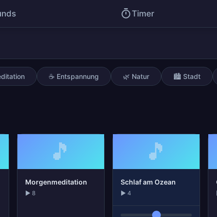
unds
Timer
ditation
☕ Entspannung
🌿 Natur
🏙️ Stadt
🎵
🎵
Morgenmeditation
Schlaf am Ozean
▶ 8
▶ 4