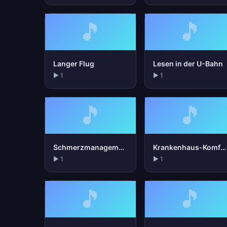
🎵
🎵
Langer Flug
Lesen in der U-Bahn
▶ 1
▶ 1
🎵
🎵
Schmerzmanagement
Krankenhaus-Komfort
▶ 1
▶ 1
🎵
🎵