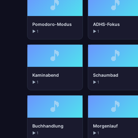
🎵
🎵
Pomodoro-Modus
ADHS-Fokus
▶ 1
▶ 1
🎵
🎵
Kaminabend
Schaumbad
▶ 1
▶ 1
🎵
🎵
Buchhandlung
Morgenlauf
▶ 1
▶ 1