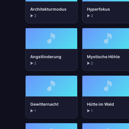
Architekturmodus
Hyperfokus
▶ 2
▶ 2
🎵
🎵
Angstlinderung
Mystische Höhle
▶ 2
▶ 2
🎵
🎵
Gewitternacht
Hütte im Wald
▶ 1
▶ 1