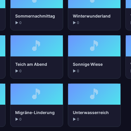
Sommernachmittag
Winterwunderland
▶ 0
▶ 0
🎵
🎵
Teich am Abend
Sonnige Wiese
▶ 0
▶ 0
🎵
🎵
Migräne-Linderung
Unterwasserreich
▶ 0
▶ 0