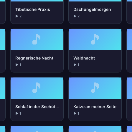
Tibetische Praxis
Dschungelmorgen
▶ 2
▶ 2
🎵
🎵
Regnerische Nacht
Waldnacht
▶ 1
▶ 1
🎵
🎵
Schlaf in der Seehütte
Katze an meiner Seite
▶ 1
▶ 1