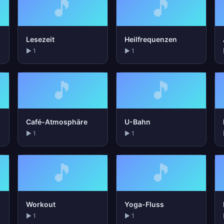
🎵
🎵
Lesezeit
Heilfrequenzen
▶ 1
▶ 1
🎵
🎵
Café-Atmosphäre
U-Bahn
▶ 1
▶ 1
🎵
🎵
Workout
Yoga-Fluss
▶ 1
▶ 1