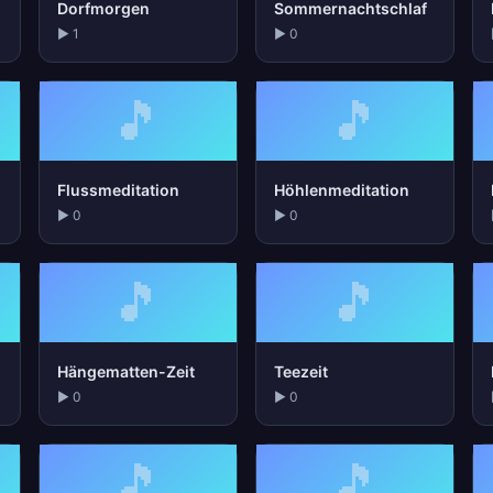
Dorfmorgen
Sommernachtschlaf
▶ 1
▶ 0
🎵
🎵
Flussmeditation
Höhlenmeditation
▶ 0
▶ 0
🎵
🎵
Hängematten-Zeit
Teezeit
▶ 0
▶ 0
🎵
🎵