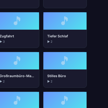
🎵
🎵
Zugfahrt
Tiefer Schlaf
▶ 3
▶ 2
🎵
🎵
Großraumbüro-Masker
Stilles Büro
▶ 2
▶ 2
🎵
🎵