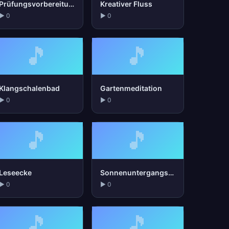
Prüfungsvorbereitung
Kreativer Fluss
▶ 0
▶ 0
🎵
🎵
Klangschalenbad
Gartenmeditation
▶ 0
▶ 0
🎵
🎵
Leseecke
Sonnenuntergangs-Spaziergang
▶ 0
▶ 0
🎵
🎵