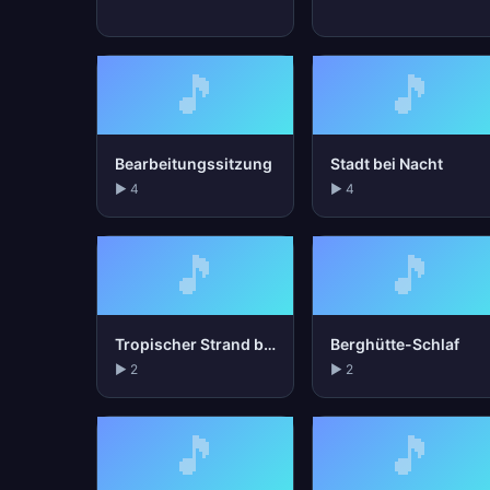
🎵
🎵
Bearbeitungssitzung
Stadt bei Nacht
▶ 4
▶ 4
🎵
🎵
Tropischer Strand bei Nacht
Berghütte-Schlaf
▶ 2
▶ 2
🎵
🎵