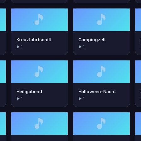
🎵
🎵
Kreuzfahrtschiff
Campingzelt
▶ 1
▶ 1
🎵
🎵
Heiligabend
Halloween-Nacht
▶ 1
▶ 1
🎵
🎵