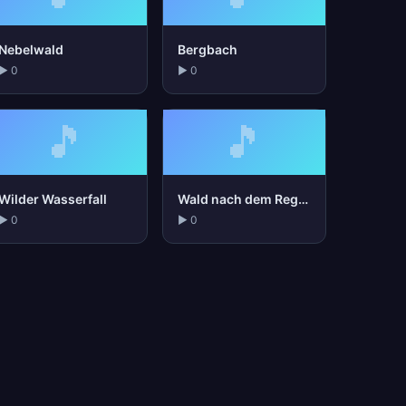
Nebelwald
Bergbach
▶ 0
▶ 0
🎵
🎵
Wilder Wasserfall
Wald nach dem Regen
▶ 0
▶ 0