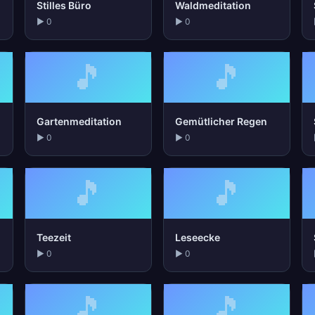
Stilles Büro
Waldmeditation
▶ 0
▶ 0
🎵
🎵
Gartenmeditation
Gemütlicher Regen
▶ 0
▶ 0
🎵
🎵
Teezeit
Leseecke
▶ 0
▶ 0
🎵
🎵