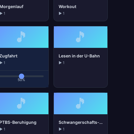
Morgenlauf
Workout
▶ 1
▶ 1
🎵
🎵
Zugfahrt
Lesen in der U-Bahn
▶ 1
▶ 1
50%
🎵
🎵
PTBS-Beruhigung
Schwangerschafts-Entspannung
▶ 1
▶ 1