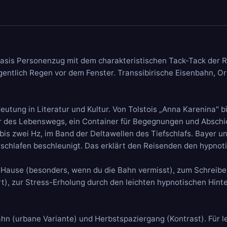
Basis
Personenzug
mit dem charakteristischen Tack-Tack der 
gentlich
Regen vor dem Fenster
. Transsibirische Eisenbahn, Or
tung in Literatur und Kultur. Von Tolstois „Anna Karenina" bi
her des Lebenswegs, ein Container für Begegnungen und Abschi
bis zwei Hz, im Band der Deltawellen des Tiefschlafs. Bayer un
chlafen beschleunigt. Das erklärt den Reisenden den hypnoti
 Hause (besonders, wenn du die Bahn vermisst), zum Schreibe
ort), zur Stress-Erholung durch den leichten hypnotischen Hint
ahn
(urbane Variante) und
Herbstspaziergang
(Kontrast). Für l