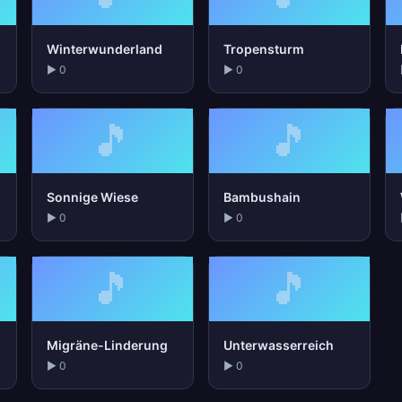
Winterwunderland
Tropensturm
▶ 0
▶ 0
🎵
🎵
Sonnige Wiese
Bambushain
▶ 0
▶ 0
🎵
🎵
Migräne-Linderung
Unterwasserreich
▶ 0
▶ 0