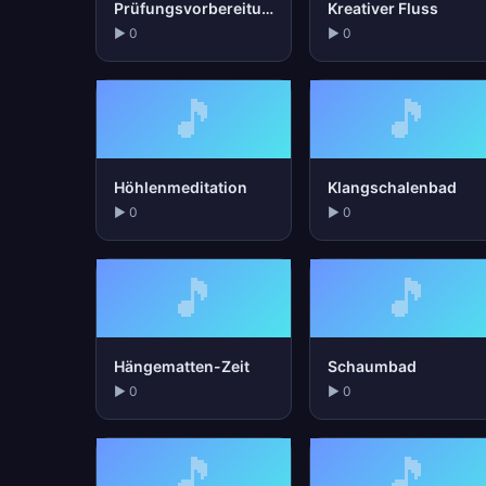
Prüfungsvorbereitung
Kreativer Fluss
▶ 0
▶ 0
🎵
🎵
Höhlenmeditation
Klangschalenbad
▶ 0
▶ 0
🎵
🎵
Hängematten-Zeit
Schaumbad
▶ 0
▶ 0
🎵
🎵