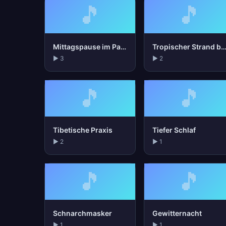
🎵
🎵
Mittagspause im Park
Tropischer Strand bei N
▶ 3
▶ 2
🎵
🎵
Tibetische Praxis
Tiefer Schlaf
▶ 2
▶ 1
🎵
🎵
Schnarchmasker
Gewitternacht
▶ 1
▶ 1