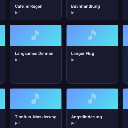
Café im Regen
Buchhandlung
▶ 1
▶ 1
🎵
🎵
Langsames Dehnen
Langer Flug
▶ 1
▶ 1
🎵
🎵
Tinnitus-Maskierung
Angstlinderung
▶ 1
▶ 1