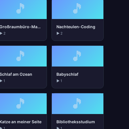
🎵
🎵
Großraumbüro-Masker
Nachteulen-Coding
▶ 2
▶ 2
🎵
🎵
Schlaf am Ozean
Babyschlaf
▶ 1
▶ 1
🎵
🎵
Katze an meiner Seite
Bibliotheksstudium
▶ 1
▶ 1