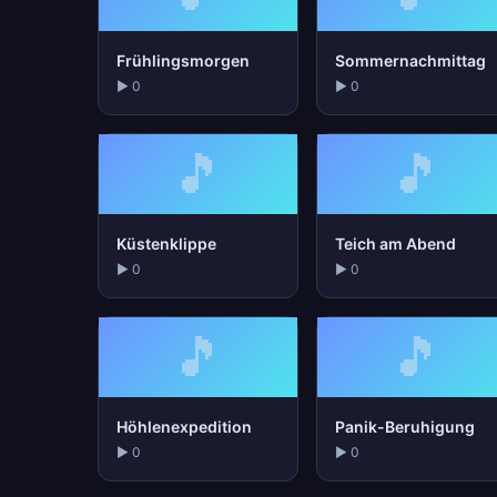
Frühlingsmorgen
Sommernachmittag
▶ 0
▶ 0
🎵
🎵
Küstenklippe
Teich am Abend
▶ 0
▶ 0
🎵
🎵
Höhlenexpedition
Panik-Beruhigung
▶ 0
▶ 0