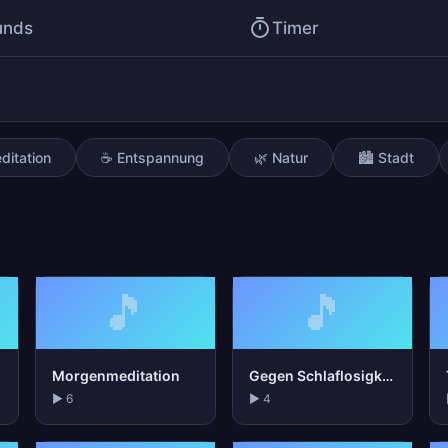
unds
Timer
ditation
☕ Entspannung
🌿 Natur
🏙️ Stadt
🎵
🎵
Morgenmeditation
Gegen Schlaflosigkeit
▶ 6
▶ 4