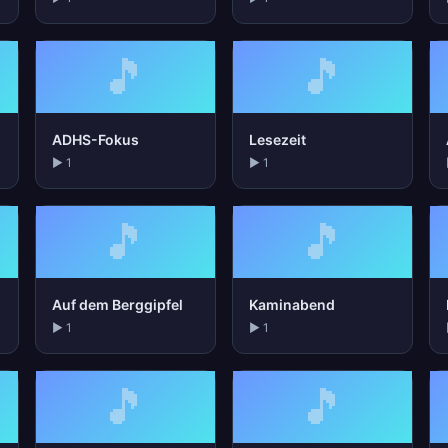
🎵
🎵
ADHS-Fokus
Lesezeit
▶ 1
▶ 1
🎵
🎵
Auf dem Berggipfel
Kaminabend
▶ 1
▶ 1
🎵
🎵