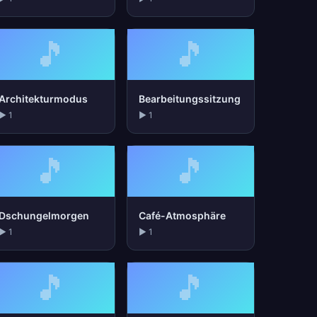
🎵
🎵
Architekturmodus
Bearbeitungssitzung
▶ 1
▶ 1
🎵
🎵
Dschungelmorgen
Café-Atmosphäre
▶ 1
▶ 1
🎵
🎵