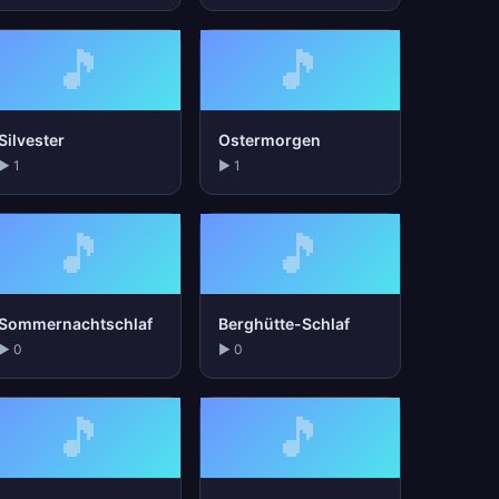
🎵
🎵
Silvester
Ostermorgen
▶ 1
▶ 1
🎵
🎵
Sommernachtschlaf
Berghütte-Schlaf
▶ 0
▶ 0
🎵
🎵