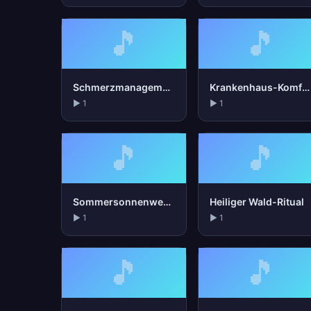
🎵
🎵
Schmerzmanagement
Krankenhaus-Komfort
▶ 1
▶ 1
🎵
🎵
Sommersonnenwende
Heiliger Wald-Ritual
▶ 1
▶ 1
🎵
🎵