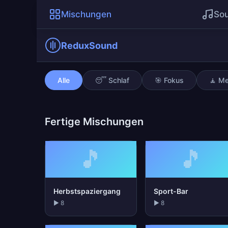
Mischungen
So
ReduxSound
Zugfahrt
Alle
😴 Schlaf
🎯 Fokus
🧘 Me
Fertige Mischungen
🎵
🎵
Herbstspaziergang
Sport-Bar
▶ 8
▶ 8