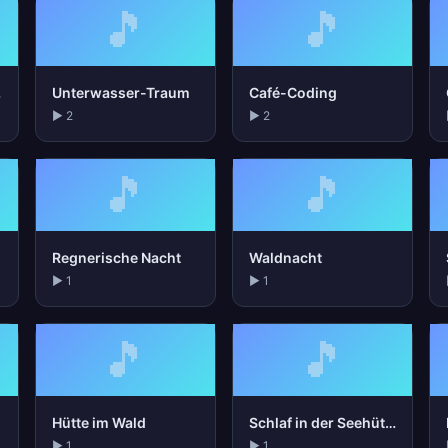
🎵
🎵
acht
Unterwasser-Traum
Café-Coding
▶ 2
▶ 2
🎵
🎵
Regnerische Nacht
Waldnacht
▶ 1
▶ 1
🎵
🎵
Hütte im Wald
Schlaf in der Seehütte
▶ 1
▶ 1