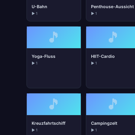
U-Bahn
Penthouse-Aussicht
▶ 1
▶ 1
🎵
🎵
Yoga-Fluss
HIIT-Cardio
▶ 1
▶ 1
🎵
🎵
Kreuzfahrtschiff
Campingzelt
▶ 1
▶ 1