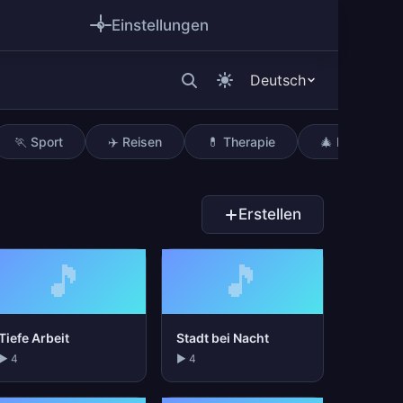
Einstellungen
Deutsch
🏃 Sport
✈️ Reisen
💊 Therapie
🎄 Feiertage
Erstellen
🎵
🎵
Tiefe Arbeit
Stadt bei Nacht
▶ 4
▶ 4