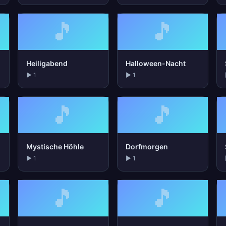
🎵
🎵
Heiligabend
Halloween-Nacht
▶ 1
▶ 1
🎵
🎵
Mystische Höhle
Dorfmorgen
▶ 1
▶ 1
🎵
🎵