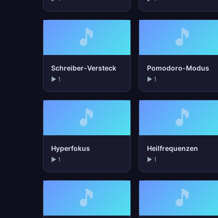
🎵
🎵
Schreiber-Versteck
Pomodoro-Modus
▶ 1
▶ 1
🎵
🎵
Hyperfokus
Heilfrequenzen
▶ 1
▶ 1
🎵
🎵