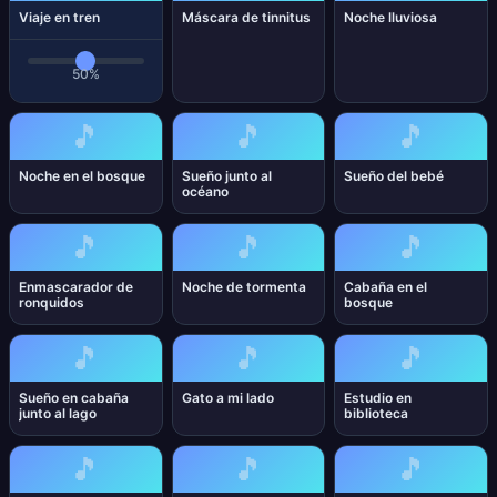
Viaje en tren
Máscara de tinnitus
Noche lluviosa
50%
🎵
🎵
🎵
Noche en el bosque
Sueño junto al
Sueño del bebé
océano
🎵
🎵
🎵
Enmascarador de
Noche de tormenta
Cabaña en el
ronquidos
bosque
🎵
🎵
🎵
Sueño en cabaña
Gato a mi lado
Estudio en
junto al lago
biblioteca
🎵
🎵
🎵