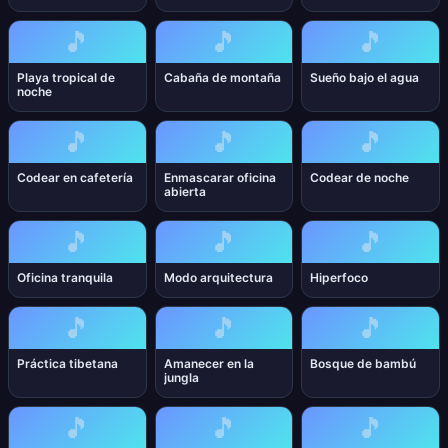
🎵
🎵
🎵
Playa tropical de
Cabaña de montaña
Sueño bajo el agua
noche
🎵
🎵
🎵
Codear en cafetería
Enmascarar oficina
Codear de noche
abierta
🎵
🎵
🎵
Oficina tranquila
Modo arquitectura
Hiperfoco
🎵
🎵
🎵
Práctica tibetana
Amanecer en la
Bosque de bambú
jungla
🎵
🎵
🎵