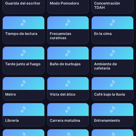
Guarida del escritor
Modo Pomodoro
Concentración
TDAH
🎵
🎵
🎵
Tiempo de lectura
Frecuencias
En la cima
curativas
🎵
🎵
🎵
Tarde junto al fuego
Baño de burbujas
Ambiente de
cafetería
🎵
🎵
🎵
Metro
Vista del ático
Café bajo la lluvia
🎵
🎵
🎵
Librería
Carrera matutina
Entrenamiento
🎵
🎵
🎵