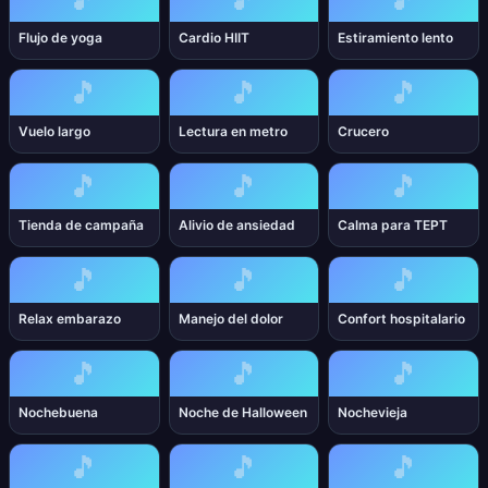
Flujo de yoga
Cardio HIIT
Estiramiento lento
🎵
🎵
🎵
Vuelo largo
Lectura en metro
Crucero
🎵
🎵
🎵
Tienda de campaña
Alivio de ansiedad
Calma para TEPT
🎵
🎵
🎵
Relax embarazo
Manejo del dolor
Confort hospitalario
🎵
🎵
🎵
Nochebuena
Noche de Halloween
Nochevieja
🎵
🎵
🎵