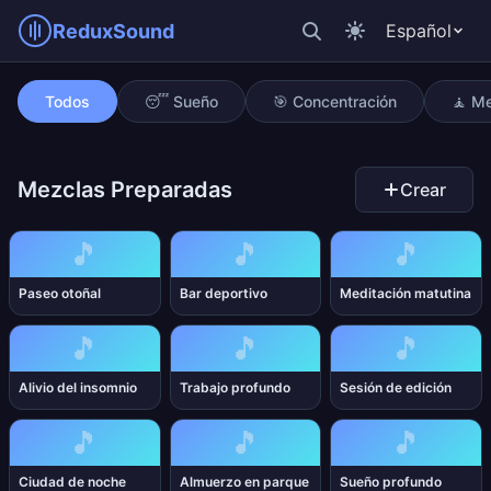
ReduxSound
Español
Viaje en tren
Todos
😴 Sueño
🎯 Concentración
🧘 Me
Mezclas Preparadas
Crear
🎵
🎵
🎵
Paseo otoñal
Bar deportivo
Meditación matutina
🎵
🎵
🎵
Alivio del insomnio
Trabajo profundo
Sesión de edición
🎵
🎵
🎵
Ciudad de noche
Almuerzo en parque
Sueño profundo