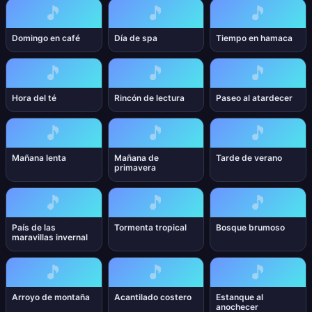
🎵
🎵
🎵
Domingo en café
Día de spa
Tiempo en hamaca
🎵
🎵
🎵
Hora del té
Rincón de lectura
Paseo al atardecer
🎵
🎵
🎵
Mañana lenta
Mañana de
Tarde de verano
primavera
🎵
🎵
🎵
País de las
Tormenta tropical
Bosque brumoso
maravillas invernal
🎵
🎵
🎵
Arroyo de montaña
Acantilado costero
Estanque al
anochecer