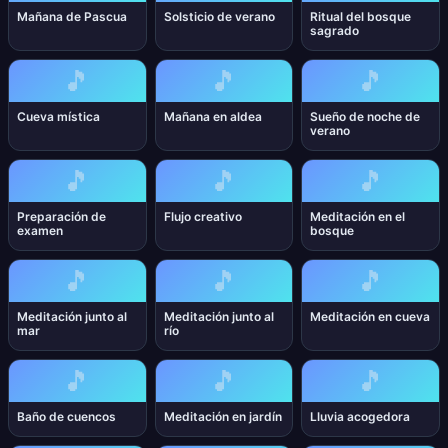
Mañana de Pascua
Solsticio de verano
Ritual del bosque
sagrado
🎵
🎵
🎵
Cueva mística
Mañana en aldea
Sueño de noche de
verano
🎵
🎵
🎵
Preparación de
Flujo creativo
Meditación en el
examen
bosque
🎵
🎵
🎵
Meditación junto al
Meditación junto al
Meditación en cueva
mar
río
🎵
🎵
🎵
Baño de cuencos
Meditación en jardín
Lluvia acogedora