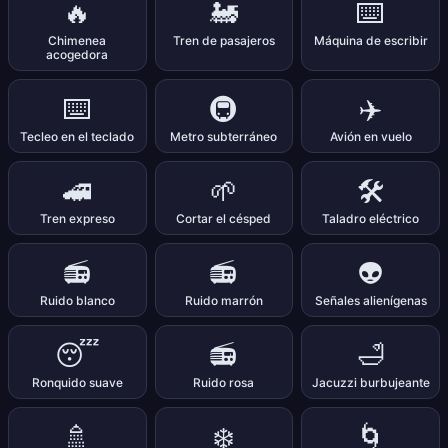
🔥
🚂
⌨️
Chimenea
Tren de pasajeros
Máquina de escribir
acogedora
⌨️
🚇
✈️
Tecleo en el teclado
Metro subterráneo
Avión en vuelo
🚄
🌱
🛠️
Tren expreso
Cortar el césped
Taladro eléctrico
📻
📻
👽
Ruido blanco
Ruido marrón
Señales alienígenas
😴
📻
🛁
Ronquido suave
Ruido rosa
Jacuzzi burbujeante
🚿
❄️
🌀