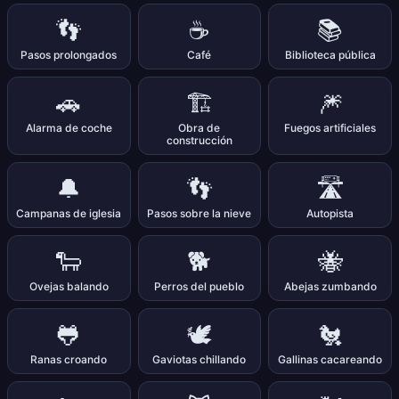
👣
☕
📚
Pasos prolongados
Café
Biblioteca pública
🚗
🏗️
🎆
Alarma de coche
Obra de
Fuegos artificiales
construcción
🔔
👣
🛣️
Campanas de iglesia
Pasos sobre la nieve
Autopista
🐑
🐕
🐝
Ovejas balando
Perros del pueblo
Abejas zumbando
🐸
🕊️
🐔
Ranas croando
Gaviotas chillando
Gallinas cacareando