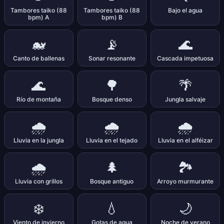
Tambores taiko (88
Tambores taiko (88
Bajo el agua
bpm) A
bpm) B
🐋
📡
🌊
Canto de ballenas
Sonar resonante
Cascada impetuosa
🌊
🌳
🌴
Río de montaña
Bosque denso
Jungla salvaje
🌧️
🌧️
🌧️
Lluvia en la jungla
Lluvia en el tejado
Lluvia en el alféizar
🌧️
🌲
🏞️
Lluvia con grillos
Bosque antiguo
Arroyo murmurante
❄️
💧
🌙
Viento de invierno
Gotas de agua
Noche de verano