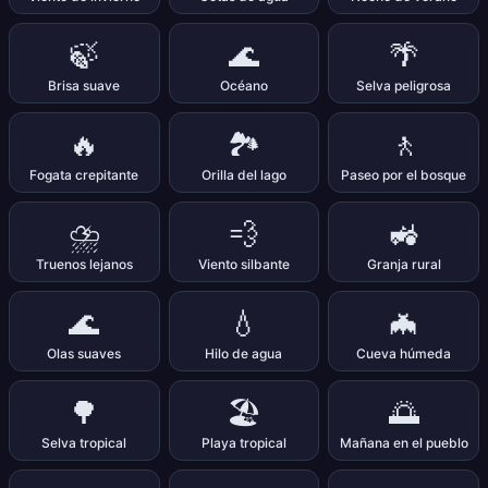
🍃
🌊
🌴
Brisa suave
Océano
Selva peligrosa
🔥
🏞️
🚶
Fogata crepitante
Orilla del lago
Paseo por el bosque
⛈️
💨
🚜
Truenos lejanos
Viento silbante
Granja rural
🌊
💧
🦇
Olas suaves
Hilo de agua
Cueva húmeda
🌳
🏖️
🌅
Selva tropical
Playa tropical
Mañana en el pueblo