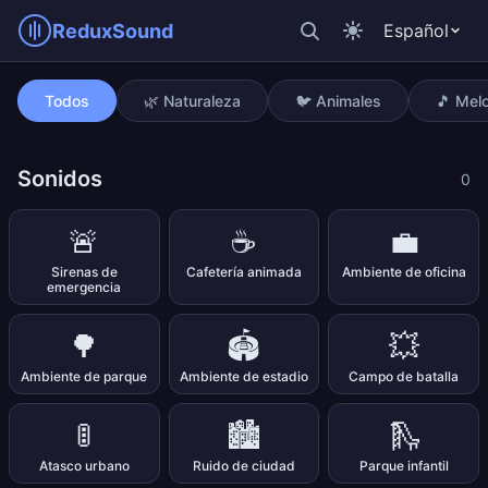
ReduxSound
Español
Cuenco tibetano (1 min)
Todos
🌿 Naturaleza
🐦 Animales
🎵 Mel
Sonidos
0
🚨
☕
💼
Sirenas de
Cafetería animada
Ambiente de oficina
emergencia
🌳
🏟️
💥
Ambiente de parque
Ambiente de estadio
Campo de batalla
🚦
🏙️
🛝
Atasco urbano
Ruido de ciudad
Parque infantil