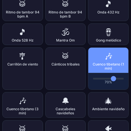
🥁
🥁
🎵
Ritmo de tambor 94
Ritmo de tambor 94
Onda 432 Hz
bpm A
bpm B
🎵
🕉️
🪘
Onda 528 Hz
Mantra Om
Gong melódico
🎶
🎐
🥁
Carrillón de viento
Cánticos tribales
Cuenco tibetano (1
min)
70%
🎶
🔔
🎄
Cuenco tibetano (3
Cascabeles
Ambiente navideño
min)
navideños
🥁
🥁
🐠