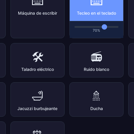
⌨️
⌨️
Máquina de escribir
Tecleo en el teclado
70%
🛠️
📻
Taladro eléctrico
Ruido blanco
🛁
🚿
Jacuzzi burbujeante
Ducha