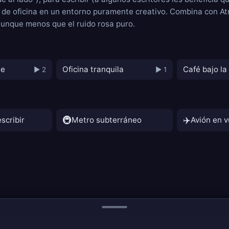
io de oficina en un entorno puramente creativo. Combina con
At
 aunque menos que el ruido rosa puro.
he
Oficina tranquila
Café bajo la 
▶ 2
▶ 1
🚇
✈️
scribir
Metro subterráneo
Avión en v