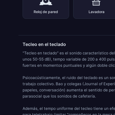
🕰️
🧺
Reloj de pared
Lavadora
Tecleo en el teclado
"Tecleo en teclado" es el sonido característico de
unos 50-55 dB), tempo variable de 200 a 400 pul
fuertes en momentos puntuales y algún doble clic de
Psicoacústicamente, el ruido del teclado es un so
trabajo colectivo. Bao y colegas (Journal of Expe
papeles, conversación) aumenta el sentido de per
parasocial que los sonidos de cafetería.
Además, el tempo uniforme del tecleo tiene un efect
para teletrabajo (imitar "compañeros en la mesa de