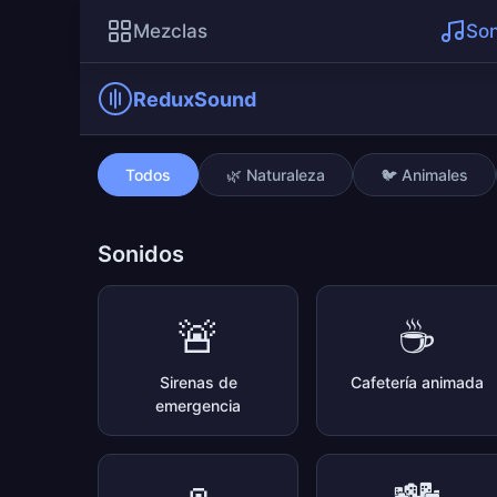
Mezclas
Son
ReduxSound
Tecleo en el teclado
Todos
🌿 Naturaleza
🐦 Animales
Sonidos
🚨
☕
Sirenas de
Cafetería animada
emergencia