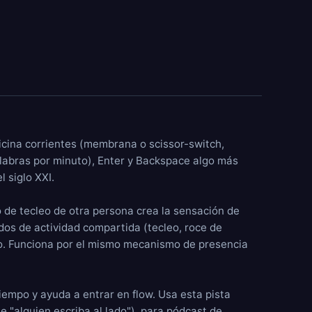
oficina corrientes (membrana o scissor-switch,
labras por minuto), Enter y Backspace algo más
l siglo XXI.
o de tecleo de otra persona crea la sensación de
dos de actividad compartida (tecleo, roce de
to. Funciona por el mismo mecanismo de presencia
 tiempo y ayuda a entrar en flow. Usa esta pista
ue "alguien escriba al lado"), para pódcast de