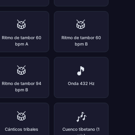
🥁
🥁
Ritmo de tambor 60
Ritmo de tambor 60
bpm A
bpm B
🥁
🎵
Ritmo de tambor 94
Onda 432 Hz
bpm B
🥁
🎶
Cánticos tribales
Cuenco tibetano (1