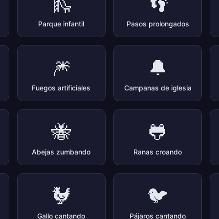
🛝
👣
Parque infantil
Pasos prolongados
🎆
🔔
Fuegos artificiales
Campanas de iglesia
🐝
🐸
Abejas zumbando
Ranas croando
🐓
🐦
Gallo cantando
Pájaros cantando