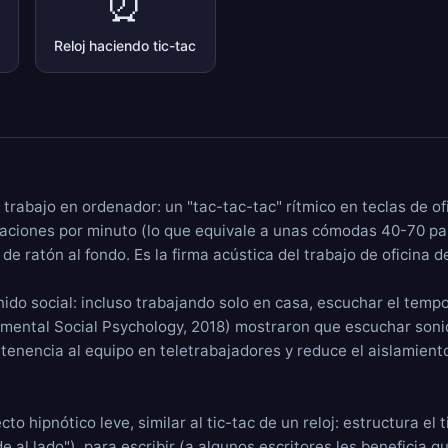
⏰
Reloj haciendo tic-tac
l trabajo en ordenador: un "tac-tac-tac" rítmico en teclas de 
saciones por minuto (lo que equivale a unas cómodas 40-70 pa
 ratón al fondo. Es la firma acústica del trabajo de oficina de
nido social: incluso trabajando solo en casa, escuchar el temp
rimental Social Psychology, 2018) mostraron que escuchar soni
tenencia al equipo en teletrabajadores y reduce el aislamien
o hipnótico leve, similar al tic-tac de un reloj: estructura el
 al lado"), para escribir (a algunos escritores les beneficia q