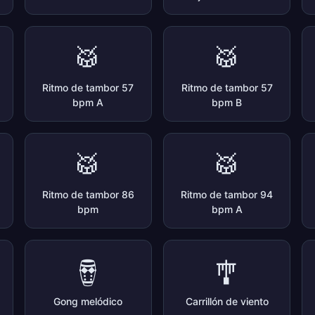
🥁
🥁
Ritmo de tambor 57
Ritmo de tambor 57
bpm A
bpm B
🥁
🥁
Ritmo de tambor 86
Ritmo de tambor 94
bpm
bpm A
🪘
🎐
Gong melódico
Carrillón de viento