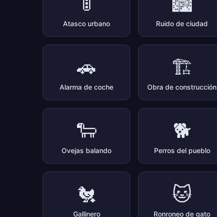
🚦
🏙️
Atasco urbano
Ruido de ciudad
🚗
🏗️
Alarma de coche
Obra de construcción
🐑
🐕
Ovejas balando
Perros del pueblo
🐔
🐱
Gallinero
Ronroneo de gato