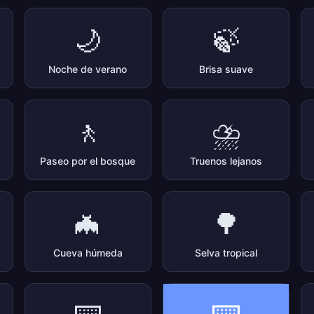
🌙
🍃
Noche de verano
Brisa suave
🚶
⛈️
Paseo por el bosque
Truenos lejanos
🦇
🌳
Cueva húmeda
Selva tropical