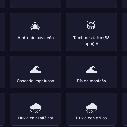
🎄
🥁
Ambiente navideño
Tambores taiko (88
bpm) A
🌊
🌊
Cascada impetuosa
Río de montaña
🌧️
🌧️
Lluvia en el alféizar
Lluvia con grillos