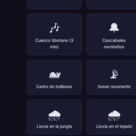
🎶
🔔
Cuenco tibetano (3
Cascabeles
min)
navideños
🐋
📡
Canto de ballenas
Sonar resonante
🌧️
🌧️
Lluvia en la jungla
Lluvia en el tejado