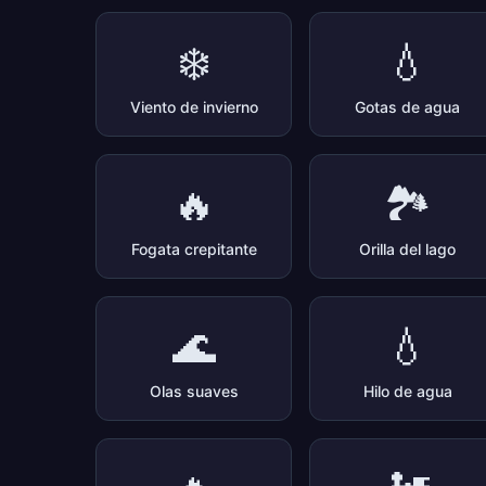
❄️
💧
Viento de invierno
Gotas de agua
🔥
🏞️
Fogata crepitante
Orilla del lago
🌊
💧
Olas suaves
Hilo de agua