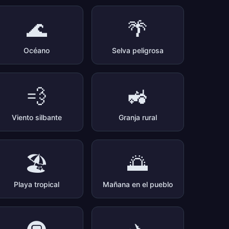
🌊
🌴
Océano
Selva peligrosa
💨
🚜
Viento silbante
Granja rural
🏖️
🌅
Playa tropical
Mañana en el pueblo