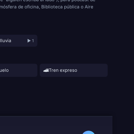
mósfera de oficina
,
Biblioteca pública
o
Aire
lluvia
▶ 1
🚄
uelo
Tren expreso