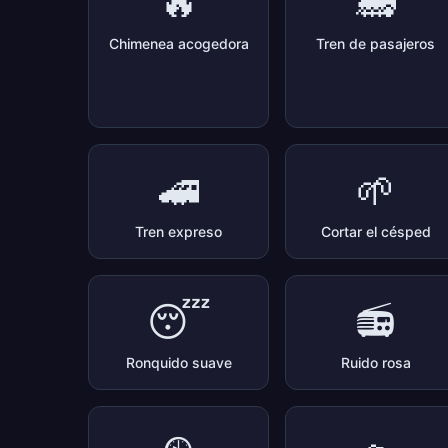
🔥
🚂
Chimenea acogedora
Tren de pasajeros
🚄
🌱
Tren expreso
Cortar el césped
😴
📻
Ronquido suave
Ruido rosa