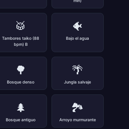
min)
🥁
🐠
Tambores taiko (88
Bajo el agua
bpm) B
🌳
🌴
Bosque denso
Jungla salvaje
🌲
🏞️
Bosque antiguo
Arroyo murmurante