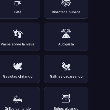
☕
📚
Café
Biblioteca pública
👣
🛣️
Pasos sobre la nieve
Autopista
🕊️
🐔
Gaviotas chillando
Gallinas cacareando
🦗
🦉
Grillos cantando
Búhos ululando