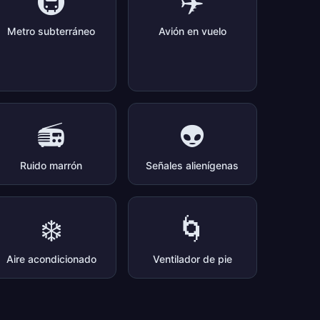
🚇
✈️
Metro subterráneo
Avión en vuelo
📻
👽
Ruido marrón
Señales alienígenas
❄️
🌀
Aire acondicionado
Ventilador de pie