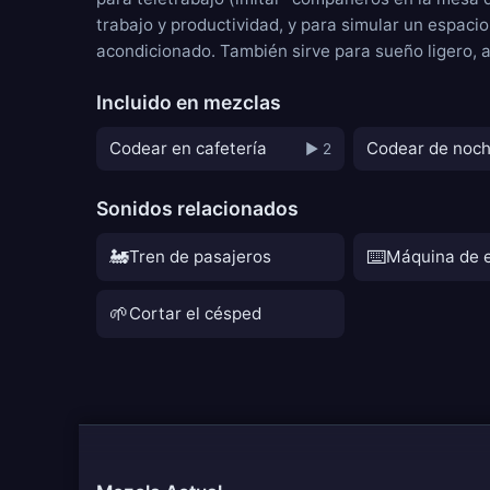
trabajo y productividad, y para simular un espac
acondicionado
. También sirve para sueño ligero,
Incluido en mezclas
Codear en cafetería
Codear de noc
▶ 2
Sonidos relacionados
🚂
⌨️
Tren de pasajeros
Máquina de e
🌱
Cortar el césped