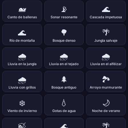
🐋
📡
🌊
Canto de ballenas
Sonar resonante
Cascada impetuosa
🌊
🌳
🌴
Río de montaña
Bosque denso
Jungla salvaje
🌧️
🌧️
🌧️
Lluvia en la jungla
Lluvia en el tejado
Lluvia en el alféizar
🌧️
🌲
🏞️
Lluvia con grillos
Bosque antiguo
Arroyo murmurante
❄️
💧
🌙
Viento de invierno
Gotas de agua
Noche de verano
🍃
🌊
🌴