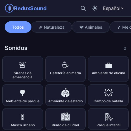
ReduxSound
Español
Tren expreso
Todos
🌿 Naturaleza
🐦 Animales
🎵 Mel
Sonidos
0
🚨
☕
💼
Sirenas de
Cafetería animada
Ambiente de oficina
emergencia
🌳
🏟️
💥
Ambiente de parque
Ambiente de estadio
Campo de batalla
🚦
🏙️
🛝
Atasco urbano
Ruido de ciudad
Parque infantil