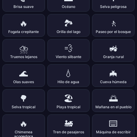
Brisa suave
Océano
Selva peligrosa
🔥
🏞️
🚶
Fogata crepitante
Orilla del lago
Paseo por el bosque
⛈️
💨
🚜
Truenos lejanos
Viento silbante
Granja rural
🌊
💧
🦇
Olas suaves
Hilo de agua
Cueva húmeda
🌳
🏖️
🌅
Selva tropical
Playa tropical
Mañana en el pueblo
🔥
🚂
⌨️
Chimenea
Tren de pasajeros
Máquina de escribir
acogedora