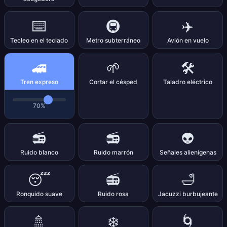
⌨️
🚇
✈️
Tecleo en el teclado
Metro subterráneo
Avión en vuelo
🚄
🌱
🛠️
Tren expreso
Cortar el césped
Taladro eléctrico
70%
📻
📻
👽
Ruido blanco
Ruido marrón
Señales alienígenas
😴
📻
🛁
Ronquido suave
Ruido rosa
Jacuzzi burbujeante
🚿
❄️
🌀