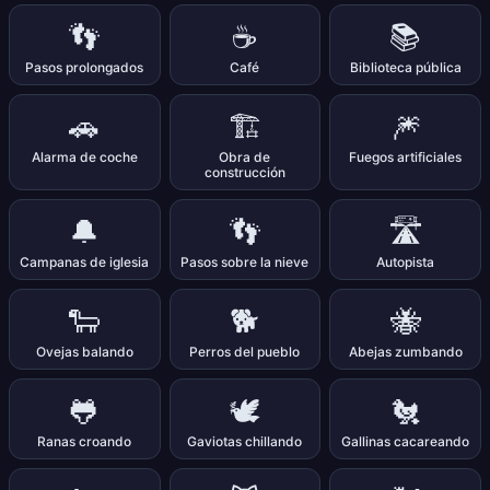
👣
☕
📚
Pasos prolongados
Café
Biblioteca pública
🚗
🏗️
🎆
Alarma de coche
Obra de
Fuegos artificiales
construcción
🔔
👣
🛣️
Campanas de iglesia
Pasos sobre la nieve
Autopista
🐑
🐕
🐝
Ovejas balando
Perros del pueblo
Abejas zumbando
🐸
🕊️
🐔
Ranas croando
Gaviotas chillando
Gallinas cacareando