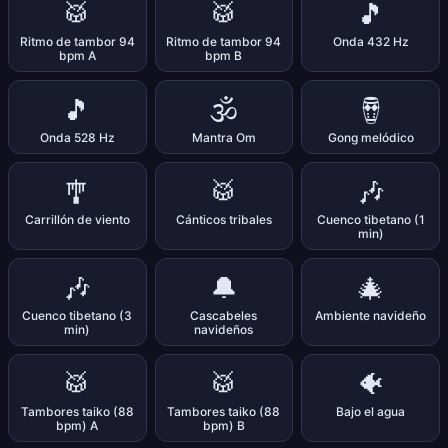
🥁
🥁
🎵
Ritmo de tambor 94
Ritmo de tambor 94
Onda 432 Hz
bpm A
bpm B
🎵
🕉️
🪘
Onda 528 Hz
Mantra Om
Gong melódico
🎐
🥁
🎶
Carrillón de viento
Cánticos tribales
Cuenco tibetano (1
min)
🎶
🔔
🎄
Cuenco tibetano (3
Cascabeles
Ambiente navideño
min)
navideños
🥁
🥁
🐠
Tambores taiko (88
Tambores taiko (88
Bajo el agua
bpm) A
bpm) B