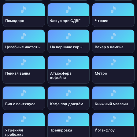
🎵
🎵
🎵
Помодоро
Фокус при СДВГ
Чтение
🎵
🎵
🎵
Целебные частоты
На вершине горы
Вечер у камина
🎵
🎵
🎵
Пенная ванна
Атмосфера
Метро
кофейни
🎵
🎵
🎵
Вид с пентхауса
Кафе под дождём
Книжный магазин
🎵
🎵
🎵
Утренняя
Тренировка
Йога-флоу
пробежка