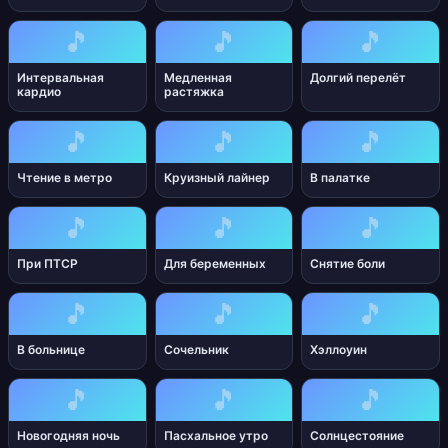
🎵
🎵
🎵
Интервальная
Медленная
Долгий перелёт
кардио
растяжка
🎵
🎵
🎵
Чтение в метро
Круизный лайнер
В палатке
🎵
🎵
🎵
При ПТСР
Для беременных
Снятие боли
🎵
🎵
🎵
В больнице
Сочельник
Хэллоуин
🎵
🎵
🎵
Новогодняя ночь
Пасхальное утро
Солнцестояние