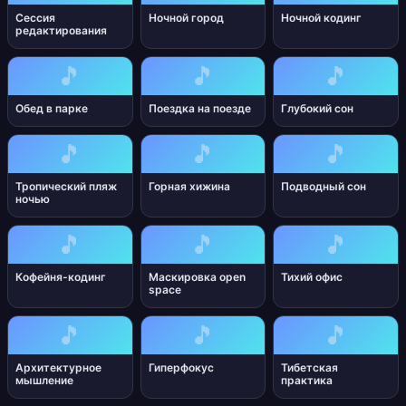
Сессия
Ночной город
Ночной кодинг
редактирования
🎵
🎵
🎵
Обед в парке
Поездка на поезде
Глубокий сон
🎵
🎵
🎵
Тропический пляж
Горная хижина
Подводный сон
ночью
🎵
🎵
🎵
Кофейня-кодинг
Маскировка open
Тихий офис
space
🎵
🎵
🎵
Архитектурное
Гиперфокус
Тибетская
мышление
практика