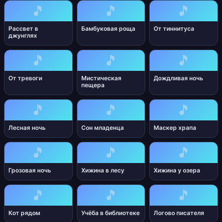
🎵
🎵
🎵
Рассвет в
Бамбуковая роща
От тиннитуса
джунглях
🎵
🎵
🎵
От тревоги
Мистическая
Дождливая ночь
пещера
🎵
🎵
🎵
Лесная ночь
Сон младенца
Маскер храпа
🎵
🎵
🎵
Грозовая ночь
Хижина в лесу
Хижина у озера
🎵
🎵
🎵
Кот рядом
Учёба в библиотеке
Логово писателя