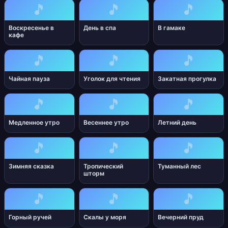
🎵
🎵
🎵
Воскресенье в
День в спа
В гамаке
кафе
🎵
🎵
🎵
Чайная пауза
Уголок для чтения
Закатная прогулка
🎵
🎵
🎵
Медленное утро
Весеннее утро
Летний день
🎵
🎵
🎵
Зимняя сказка
Тропический
Туманный лес
шторм
🎵
🎵
🎵
Горный ручей
Скалы у моря
Вечерний пруд