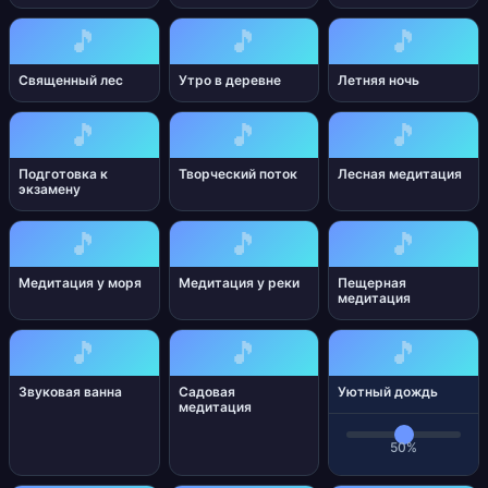
🎵
🎵
🎵
Священный лес
Утро в деревне
Летняя ночь
🎵
🎵
🎵
Подготовка к
Творческий поток
Лесная медитация
экзамену
🎵
🎵
🎵
Медитация у моря
Медитация у реки
Пещерная
медитация
🎵
🎵
🎵
Звуковая ванна
Садовая
Уютный дождь
медитация
50%