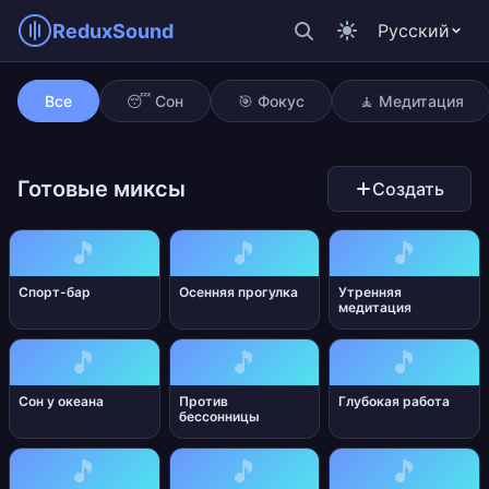
ReduxSound
Русский
Уютный дождь
Все
😴 Сон
🎯 Фокус
🧘 Медитация
Готовые миксы
Создать
🎵
🎵
🎵
Спорт-бар
Осенняя прогулка
Утренняя
медитация
🎵
🎵
🎵
Сон у океана
Против
Глубокая работа
бессонницы
🎵
🎵
🎵