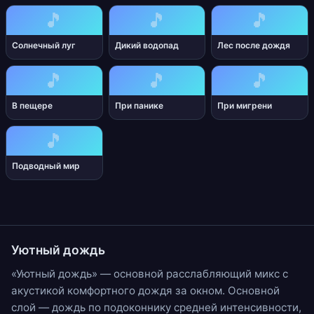
🎵
🎵
🎵
Солнечный луг
Дикий водопад
Лес после дождя
🎵
🎵
🎵
В пещере
При панике
При мигрени
🎵
Подводный мир
Уютный дождь
«Уютный дождь» — основной расслабляющий микс с
акустикой комфортного дождя за окном. Основной
слой —
дождь по подоконнику
средней интенсивности,