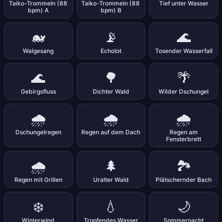
Taiko-Trommeln (88
Taiko-Trommeln (88
Tief unter Wasser
bpm) A
bpm) B
🐋
📡
🌊
Walgesang
Echolot
Tosender Wasserfall
🌊
🌳
🌴
Gebirgsfluss
Dichter Wald
Wilder Dschungel
🌧️
🌧️
🌧️
Dschungelregen
Regen auf dem Dach
Regen am
Fensterbrett
🌧️
🌲
🏞️
Regen mit Grillen
Uralter Wald
Plätschernder Bach
❄️
💧
🌙
Winterwind
Tropfendes Wasser
Sommernacht