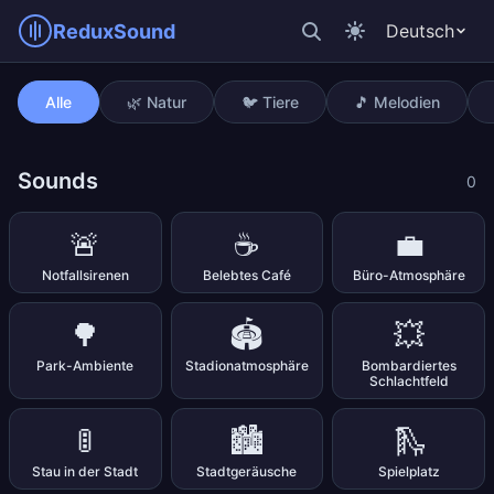
ReduxSound
Deutsch
Autoalarm
Alle
🌿 Natur
🐦 Tiere
🎵 Melodien
Sounds
0
🚨
☕
💼
Notfallsirenen
Belebtes Café
Büro-Atmosphäre
🌳
🏟️
💥
Park-Ambiente
Stadionatmosphäre
Bombardiertes
Schlachtfeld
🚦
🏙️
🛝
Stau in der Stadt
Stadtgeräusche
Spielplatz