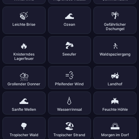
🍃
🌊
🌴
Leichte Brise
Ozean
Gefährlicher
Dschungel
🔥
🏞️
🚶
Knisterndes
Seeufer
Waldspaziergang
Lagerfeuer
⛈️
💨
🚜
Grollender Donner
Pfeifender Wind
Landhof
🌊
💧
🦇
Sanfte Wellen
Wasserrinnsal
Feuchte Höhle
🌳
🏖️
🌅
Tropischer Wald
Tropischer Strand
Morgen im Dorf