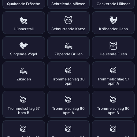
Quakende Frösche
Schreiende Möwen
Gackernde Hühner
🐔
🐱
🐓
Hühnerstall
Schnurrende Katze
Krähender Hahn
🐦
🦗
🦉
Singende Vögel
Zirpende Grillen
Heulende Eulen
🦗
🥁
🥁
Zikaden
Trommelschlag 30
Trommelschlag 57
bpm
bpm A
🥁
🥁
🥁
Trommelschlag 57
Trommelschlag 60
Trommelschlag 60
bpm B
bpm A
bpm B
🥁
🥁
🥁