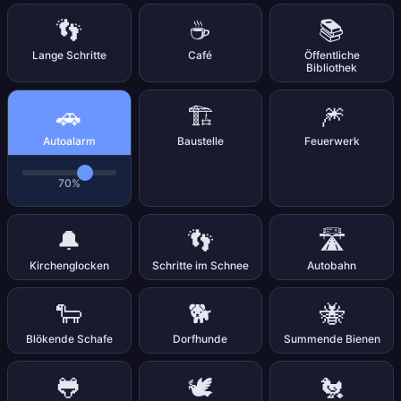
👣
☕
📚
Lange Schritte
Café
Öffentliche
Bibliothek
🚗
🏗️
🎆
Autoalarm
Baustelle
Feuerwerk
70%
🔔
👣
🛣️
Kirchenglocken
Schritte im Schnee
Autobahn
🐑
🐕
🐝
Blökende Schafe
Dorfhunde
Summende Bienen
🐸
🕊️
🐔