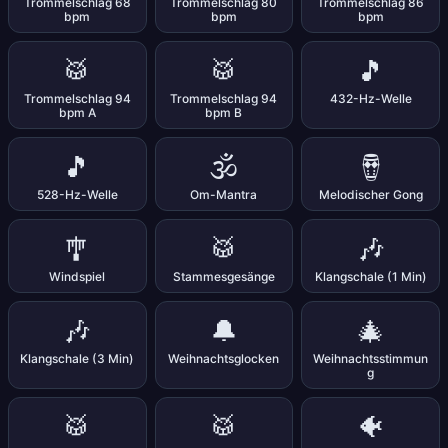
Trommelschlag 68
Trommelschlag 80
Trommelschlag 86
bpm
bpm
bpm
🥁
🥁
🎵
Trommelschlag 94
Trommelschlag 94
432-Hz-Welle
bpm A
bpm B
🎵
🕉️
🪘
528-Hz-Welle
Om-Mantra
Melodischer Gong
🎐
🥁
🎶
Windspiel
Stammesgesänge
Klangschale (1 Min)
🎶
🔔
🎄
Klangschale (3 Min)
Weihnachtsglocken
Weihnachtsstimmun
g
🥁
🥁
🐠