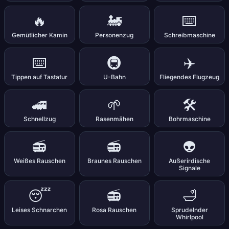
🔥
🚂
⌨️
Gemütlicher Kamin
Personenzug
Schreibmaschine
⌨️
🚇
✈️
Tippen auf Tastatur
U-Bahn
Fliegendes Flugzeug
🚄
🌱
🛠️
Schnellzug
Rasenmähen
Bohrmaschine
📻
📻
👽
Weißes Rauschen
Braunes Rauschen
Außerirdische
Signale
😴
📻
🛁
Leises Schnarchen
Rosa Rauschen
Sprudelnder
Whirlpool