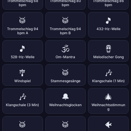
Trommelschlag 68
Trommelschlag 80
Trommelschlag 86
bpm
bpm
bpm
🥁
🥁
🎵
Trommelschlag 94
Trommelschlag 94
432-Hz-Welle
bpm A
bpm B
🎵
🕉️
🪘
528-Hz-Welle
Om-Mantra
Melodischer Gong
🎐
🥁
🎶
Windspiel
Stammesgesänge
Klangschale (1 Min)
🎶
🔔
🎄
Klangschale (3 Min)
Weihnachtsglocken
Weihnachtsstimmun
g
🥁
🥁
🐠