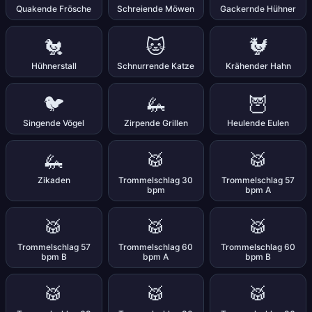
Quakende Frösche
Schreiende Möwen
Gackernde Hühner
🐔
🐱
🐓
Hühnerstall
Schnurrende Katze
Krähender Hahn
🐦
🦗
🦉
Singende Vögel
Zirpende Grillen
Heulende Eulen
🦗
🥁
🥁
Zikaden
Trommelschlag 30
Trommelschlag 57
bpm
bpm A
🥁
🥁
🥁
Trommelschlag 57
Trommelschlag 60
Trommelschlag 60
bpm B
bpm A
bpm B
🥁
🥁
🥁