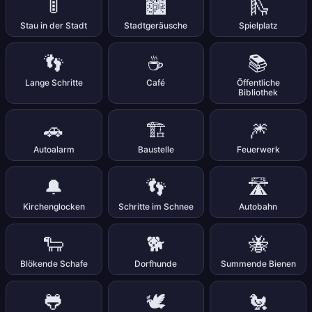
🚦
🏙️
🛝
Stau in der Stadt
Stadtgeräusche
Spielplatz
👣
☕
📚
Lange Schritte
Café
Öffentliche
Bibliothek
🚗
🏗️
🎆
Autoalarm
Baustelle
Feuerwerk
🔔
👣
🛣️
Kirchenglocken
Schritte im Schnee
Autobahn
🐑
🐕
🐝
Blökende Schafe
Dorfhunde
Summende Bienen
🐸
🕊️
🐔