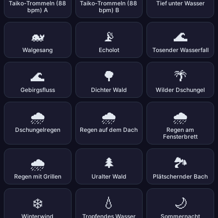
Taiko-Trommeln (88
Taiko-Trommeln (88
Tief unter Wasser
bpm) A
bpm) B
🐋
📡
🌊
Walgesang
Echolot
Tosender Wasserfall
🌊
🌳
🌴
Gebirgsfluss
Dichter Wald
Wilder Dschungel
🌧️
🌧️
🌧️
Dschungelregen
Regen auf dem Dach
Regen am
Fensterbrett
🌧️
🌲
🏞️
Regen mit Grillen
Uralter Wald
Plätschernder Bach
❄️
💧
🌙
Winterwind
Tropfendes Wasser
Sommernacht