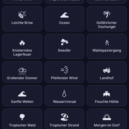
🍃
🌊
🌴
Leichte Brise
Ozean
Gefährlicher
Dschungel
🔥
🏞️
🚶
Knisterndes
Seeufer
Waldspaziergang
Lagerfeuer
⛈️
💨
🚜
Grollender Donner
Pfeifender Wind
Landhof
🌊
💧
🦇
Sanfte Wellen
Wasserrinnsal
Feuchte Höhle
🌳
🏖️
🌅
Tropischer Wald
Tropischer Strand
Morgen im Dorf