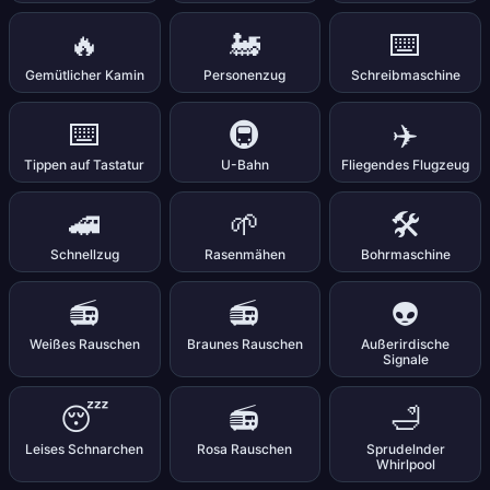
🔥
🚂
⌨️
Gemütlicher Kamin
Personenzug
Schreibmaschine
⌨️
🚇
✈️
Tippen auf Tastatur
U-Bahn
Fliegendes Flugzeug
🚄
🌱
🛠️
Schnellzug
Rasenmähen
Bohrmaschine
📻
📻
👽
Weißes Rauschen
Braunes Rauschen
Außerirdische
Signale
😴
📻
🛁
Leises Schnarchen
Rosa Rauschen
Sprudelnder
Whirlpool