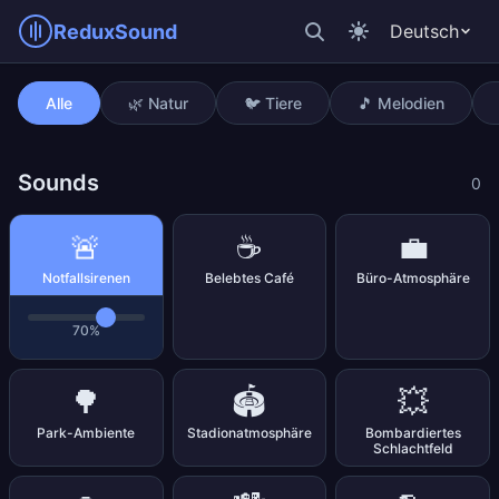
ReduxSound
Deutsch
Notfallsirenen
Alle
🌿 Natur
🐦 Tiere
🎵 Melodien
Sounds
0
🚨
☕
💼
Notfallsirenen
Belebtes Café
Büro-Atmosphäre
70%
🌳
🏟️
💥
Park-Ambiente
Stadionatmosphäre
Bombardiertes
Schlachtfeld